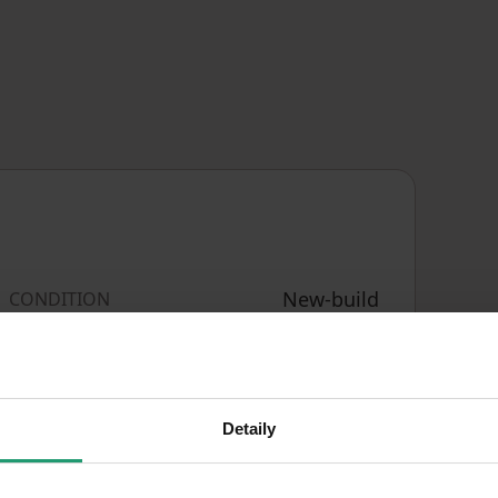
New-build
CONDITION
2+kk
LAYOUT
2. floor
FLOOR
Detaily
Personal
OWNERSHIP