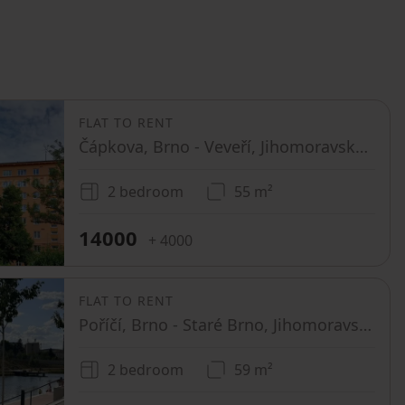
FLAT TO RENT
Čápkova, Brno - Veveří, Jihomoravský Region
2 bedroom
55 m²
14000
+ 4000
FLAT TO RENT
Poříčí, Brno - Staré Brno, Jihomoravský Region
2 bedroom
59 m²