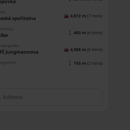
Lipůvka
ank
🚘
4,872 m
(7 mins)
eská spořitelna
harmacy
🚶
483 m
(6 mins)
lba
indergarden
🚘
4,988 m
(8 mins)
MŠ Jungmannova
layground
🚶
193 m
(2 mins)