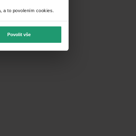
a to povolením cookies.​
Povolit vše