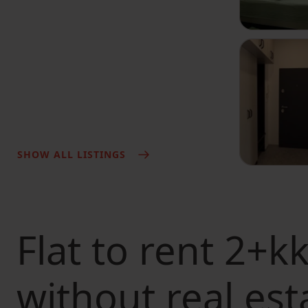
SHOW ALL LISTINGS
Flat to rent
2+kk
without real est