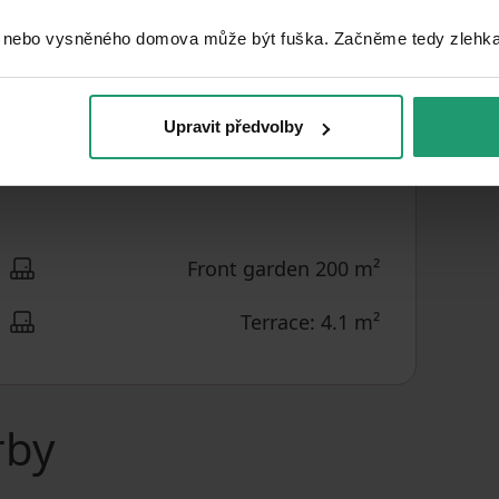
Quiet area
LOCATION
 nebo vysněného domova může být fuška. Začněme tedy zlehka, 
2
CZK 270
/ m
PRICE PER UNIT
Upravit předvolby
Front garden 200 m²
Terrace: 4.1 m²
rby