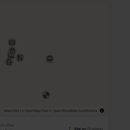
MapLibre
|
© OpenMapTiles
© OpenStreetMap contributors
ost office
🚶
394 m
(5 mins)