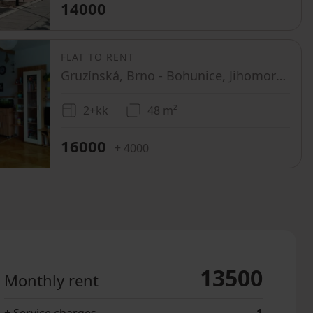
14000
FLAT TO RENT
Gruzínská, Brno - Bohunice, Jihomoravský Region
2+kk
48 m²
16000
+ 4000
13500
Monthly rent