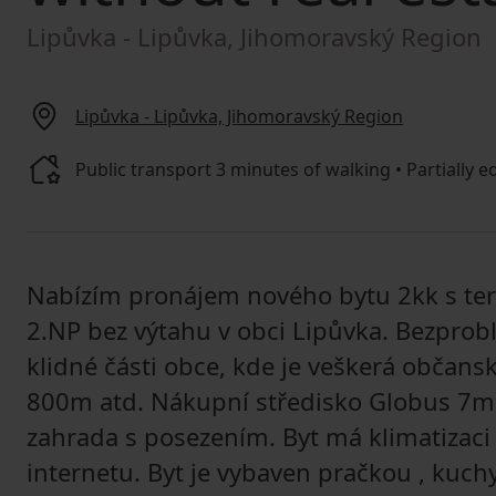
Lipůvka - Lipůvka, Jihomoravský Region
Lipůvka - Lipůvka, Jihomoravský Region
Public transport 3 minutes of walking • Partially e
Nabízím pronájem nového bytu 2kk s te
2.NP bez výtahu v obci Lipůvka. Bezprob
klidné části obce, kde je veškerá občans
800m atd. Nákupní středisko Globus 7min
zahrada s posezením. Byt má klimatizaci 
internetu. Byt je vybaven pračkou , kuch