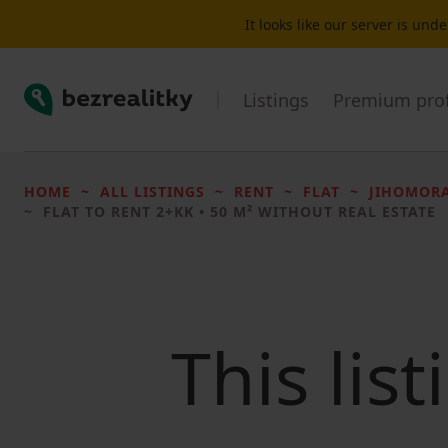
It looks like our server is un
Bezrealitky
Listings
Premium prof
HOME
ALL LISTINGS
RENT
FLAT
JIHOMORA
FLAT TO RENT
2+KK • 50 M² WITHOUT REAL ESTATE
This lis