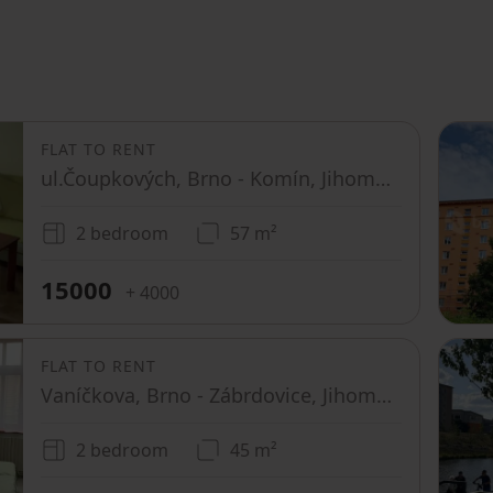
FLAT TO RENT
ul.Čoupkových, Brno - Komín, Jihomoravský Region
2 bedroom
57 m²
15000
+ 4000
FLAT TO RENT
Vaníčkova, Brno - Zábrdovice, Jihomoravský Region
2 bedroom
45 m²