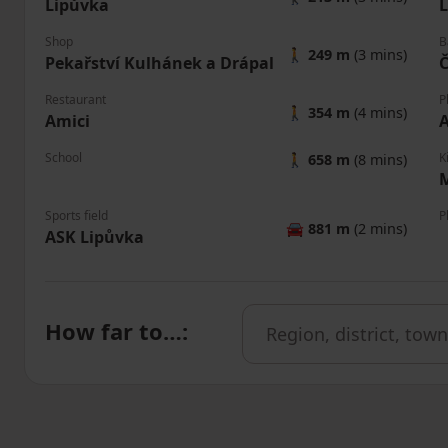
Lipůvka
Shop
B
🚶
249 m
(3 mins)
Pekařství Kulhánek a Drápal
Č
Restaurant
P
🚶
354 m
(4 mins)
Amici
A
School
K
🚶
658 m
(8 mins)
Sports field
P
🚘
881 m
(2 mins)
ASK Lipůvka
How far to…
: