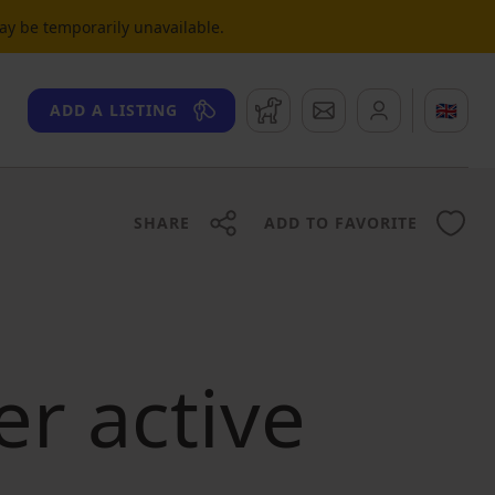
may be temporarily unavailable.
Watchdog
Messages
🇬🇧
ADD A LISTING
SHARE
ADD TO FAVORITE
er active