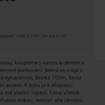
quipped • Cellar 6.1 m² • Terrace 4.1 m²
rasou, koupelna s vanou a oknem v
lémové parkování. Jedná se o byt v
ká vybavenost, školka 100m, škola
 autem. K bytu je k dispozici
a své vlastní topení. Cena včetně
yňskou linkou, lednicí- vše zánovní