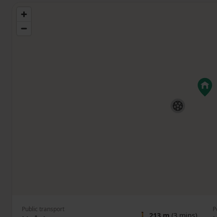
Public transport
P
🚶
213 m
(3 mins)