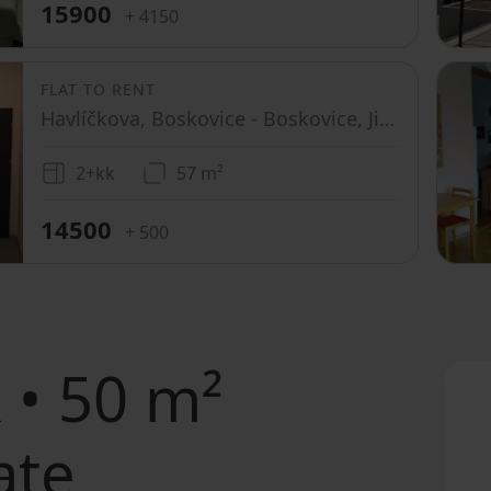
15900
+ 4150
FLAT TO RENT
Havlíčkova, Boskovice - Boskovice, Jihomoravský Region
2+kk
57 m²
14500
+ 500
 • 50 m²
ate