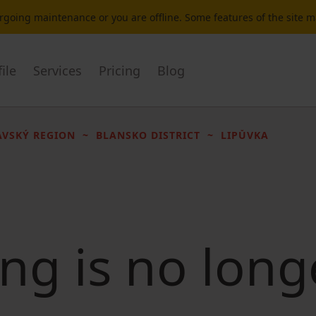
dergoing maintenance or you are offline. Some features of the site 
ile
Services
Pricing
Blog
VSKÝ REGION
BLANSKO DISTRICT
LIPŮVKA
ting is no long