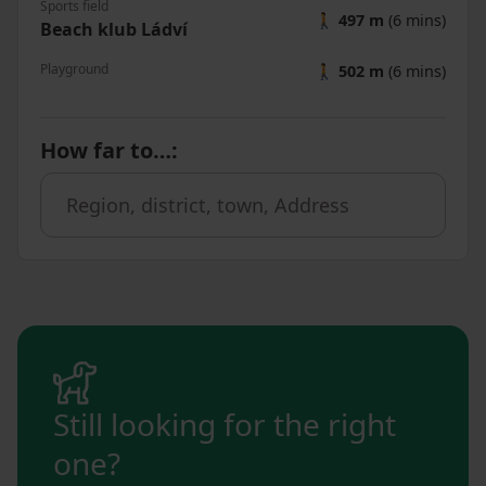
Sports field
🚶
497 m
(6 mins)
Beach klub Ládví
Playground
🚶
502 m
(6 mins)
How far to…
:
Still looking for the right
one?