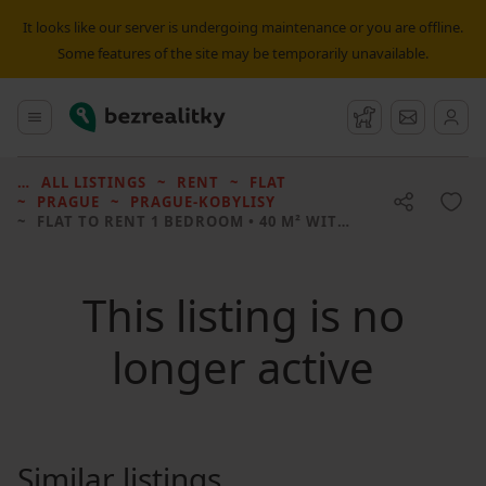
It looks like our server is undergoing maintenance or you are offline.
Some features of the site may be temporarily unavailable.
Bezrealitky
Main menu
Watchdog
Message
ALL LISTINGS
RENT
FLAT
PRAGUE
PRAGUE-KOBYLISY
FLAT TO RENT
1 BEDROOM • 40 M² WITHOUT REAL ESTATE
This listing is no
longer active
Similar listings