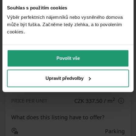
B - Very
Souhlas s použitím cookies
EPC
economical
Výběr perfektních nájemníků nebo vysněného domova
může být fuška. Začněme tedy zlehka, a to povolením
40
m²
USABLE AREA
cookies.​
New-build
CONDITION
1 bedroom
LAYOUT
Povolit vše
2. floor
FLOOR
Personal
OWNERSHIP
Upravit předvolby
Quiet area
LOCATION
2
CZK 337.50
/ m
PRICE PER UNIT
What does this listing have to offer?
Parking