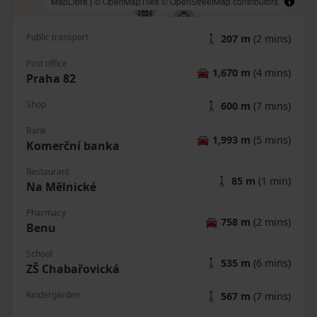
MapLibre
|
© OpenMapTiles
© OpenStreetMap contributors
Public transport
🚶
207 m
(2 mins)
Post office
🚘
1,670 m
(4 mins)
Praha 82
Shop
🚶
600 m
(7 mins)
Bank
🚘
1,993 m
(5 mins)
Komerční banka
Restaurant
🚶
85 m
(1 min)
Na Mělnické
Pharmacy
🚘
758 m
(2 mins)
Benu
School
🚶
535 m
(6 mins)
ZŠ Chabařovická
Kindergarden
🚶
567 m
(7 mins)