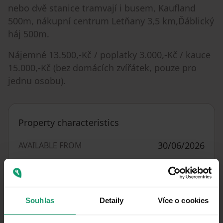
nebo dvě stanice tramvají i busem, Kaufland
500m, nákupní centrum Letňany 3,5 km,Ďáblický
háj 500m.
Nájemné 13.500,-Kč / poplatky 3.000,-Kč / kauce
15.000,-Kč (bez domácích zvířátek, pouze pro
jednu osobu).
Property characteristics
30/06/2026
AVAILABLE FROM
BUILDING
Brick
CONSTRUCTION
Fully furnished
FULLY FURNISHED
Souhlas
Detaily
Více o cookies
21659
LISTING ID