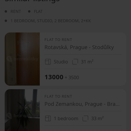
RENT
FLAT
1 BEDROOM
,
STUDIO
,
2 BEDROOM
,
2+KK
FLAT TO RENT
Rotavská, Prague - Stodůlky
Studio
31 m²
13000
+ 3500
FLAT TO RENT
Pod Zemankou, Prague - Braník
1 bedroom
33 m²