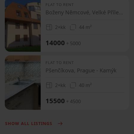
FLAT TO RENT
Boženy Němcové, Velké Přílepy - Kamýk u Velkých Přílep, Středočeský Region
2+kk
44 m²
14000
+ 5000
FLAT TO RENT
Pšenčíkova, Prague - Kamýk
2+kk
40 m²
15500
+ 4500
SHOW ALL LISTINGS