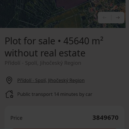
PREVIOU
NE
Plot for sale
• 45640 m²
without real estate
Přídolí - Spolí, Jihočeský Region
Přídolí - Spolí, Jihočeský Region
Public transport 14 minutes by car
3849670
Price