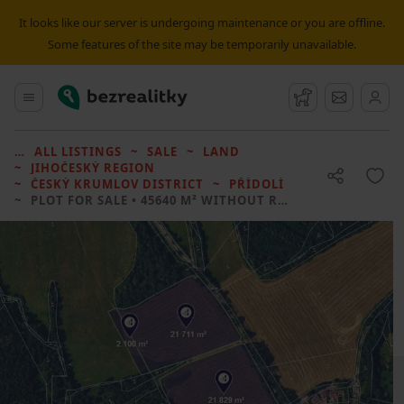
It looks like our server is undergoing maintenance or you are offline.
Some features of the site may be temporarily unavailable.
Bezrealitky
Main menu
Watchdog
Message
ALL LISTINGS
SALE
LAND
JIHOČESKÝ REGION
ČESKÝ KRUMLOV DISTRICT
PŘÍDOLÍ
PLOT FOR SALE
• 45640 M² WITHOUT REAL ESTATE