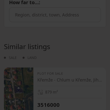
How far to…
:
Similar listings
SALE
LAND
PLOT FOR SALE
Křemže - Chlum u Křemže, Jihočeský Region
879
m²
3516000