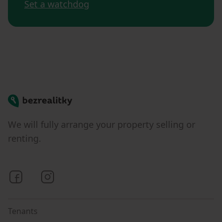
Set a watchdog
Bezrealitky
We will fully arrange your property selling or
renting.
Bezrealitky on Facebook
Bezrealitky on Instagram
Tenants