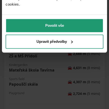
cookies.​
Bank
🚘
4,728 m
(8 mins)
Komerční banka
Restaurant
🚘
3,440 m
(6 mins)
Povolit vše
Restaurace Kavalírka
Pharmacy
🚘
5,081 m
(9 mins)
Lékárna Český Krumlov
Upravit předvolby
School
🚘
2,688 m
(5 mins)
ZŠ a MŠ Přídolí
Kindergarden
🚘
4,631 m
(8 mins)
Mateřská škola Tavírna
Sports field
🚘
4,307 m
(8 mins)
Papouščí skála
Playground
🚘
2,724 m
(5 mins)