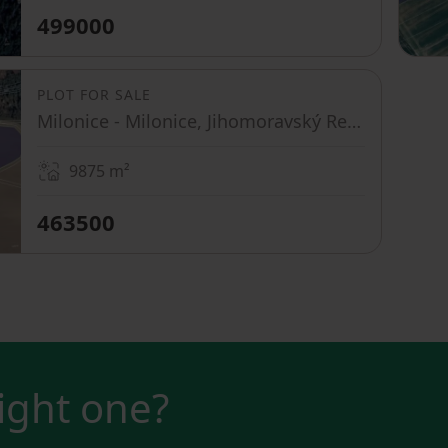
499000
PLOT FOR SALE
Milonice - Milonice, Jihomoravský Region
9875
m²
463500
right one?