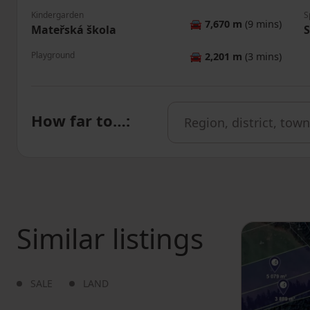
Kindergarden
S
🚘
7,670 m
(9 mins)
Mateřská škola
S
Playground
🚘
2,201 m
(3 mins)
How far to…
:
Similar listings
SALE
LAND