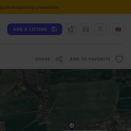
may be temporarily unavailable.
Watchdog
Messages
🇬🇧
ADD A LISTING
SHARE
ADD TO FAVORITE