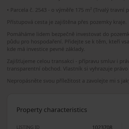
• Parcela č. 2543 - o výměře 175 m² (Trvalý travní 
Přístupová cesta je zajištěna přes pozemky kraje.
Pomáháme lidem bezpečně investovat do pozemků -
půdu pro hospodaření. Přidejte se k těm, kteří vsa
kde má investice pevné základy.
Zajišťujeme celou transakci - přípravu smluv i pr
transparentní obchod. Vlastník si vyhrazuje právo
Nepropásněte svou příležitost a zavolejte mi s ja
Property characteristics
1023708
LISTING ID