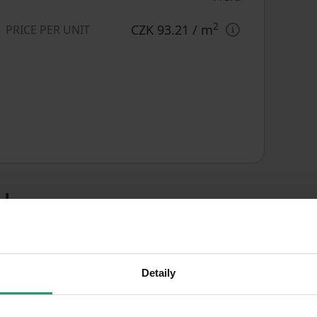
2
CZK 93.21
/ m
PRICE PER UNIT
rby
Detaily