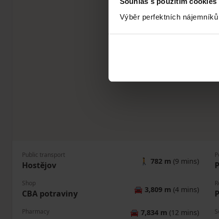
Souhlas s použitím cookies
Výběr perfektních nájemníků
Public transport
P
🚶
782 m
(9 mins)
Hostějov
P
Shop
R
🚘
3,809 m
(4 mins)
CBA potraviny
P
Pharmacy
S
🚘
7,834 m
(12 mins)