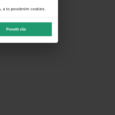
a to povolením cookies.​
Povolit vše