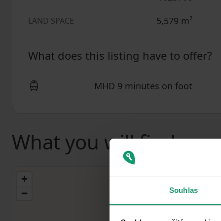
5,579
m²
LAND SPACE
What does this listing have to offer?
MHD 9 minutes on foot
What you will find nea
Souhlas