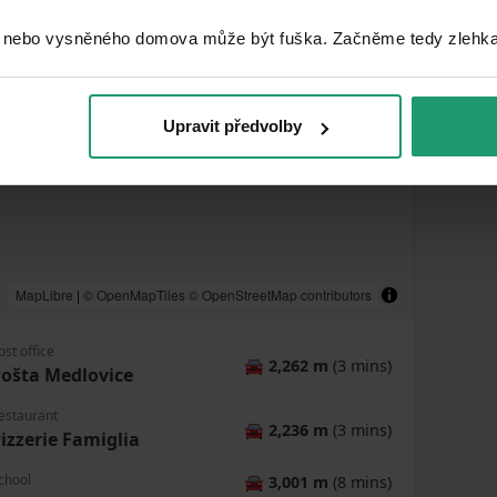
 nebo vysněného domova může být fuška. Začněme tedy zlehka, 
Upravit předvolby
MapLibre
|
© OpenMapTiles
© OpenStreetMap contributors
ost office
🚘
2,262 m
(3 mins)
ošta Medlovice
estaurant
🚘
2,236 m
(3 mins)
izzerie Famiglia
chool
🚘
3,001 m
(8 mins)