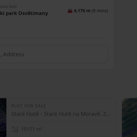
ports field
🚘
6,170 m
(9 mins)
ki park Osvětimany
PLOT FOR SALE
Staré Hutě - Staré Hutě na Moravě, Zlínský Region
10171
m²