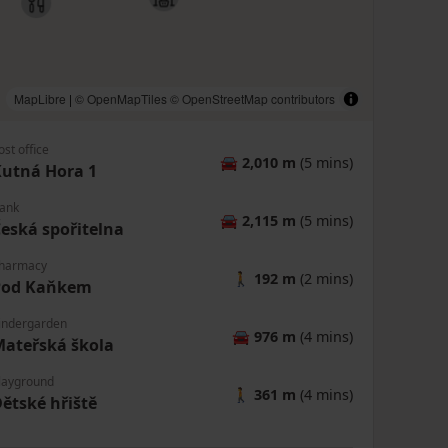
MapLibre
|
© OpenMapTiles
© OpenStreetMap contributors
ost office
🚘
2,010 m
(5 mins)
utná Hora 1
ank
🚘
2,115 m
(5 mins)
eská spořitelna
harmacy
🚶
192 m
(2 mins)
Pod Kaňkem
indergarden
🚘
976 m
(4 mins)
ateřská škola
layground
🚶
361 m
(4 mins)
ětské hřiště