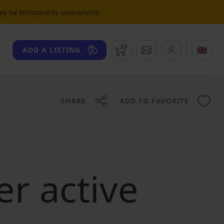
may be temporarily unavailable.
Watchdog
Messages
🇬🇧
ADD A LISTING
SHARE
ADD TO FAVORITE
er active