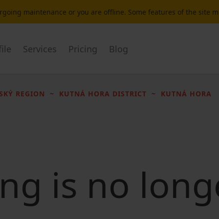
dergoing maintenance or you are offline. Some features of the site 
ile
Services
Pricing
Blog
SKÝ REGION
KUTNÁ HORA DISTRICT
KUTNÁ HORA
ting is no long