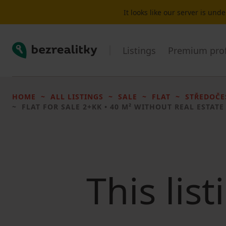
It looks like our server is un
Bezrealitky
Listings
Premium prof
HOME
ALL LISTINGS
SALE
FLAT
STŘEDOČE
FLAT FOR SALE
2+KK • 40 M² WITHOUT REAL ESTATE
This lis