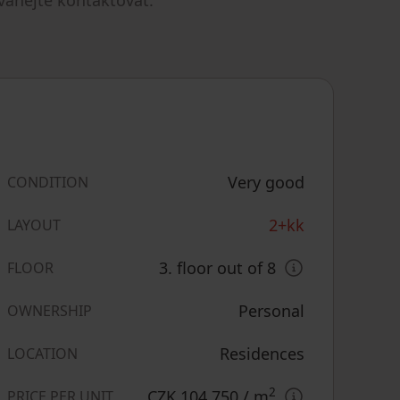
váhejte kontaktovat.
Very good
CONDITION
2+kk
LAYOUT
3. floor out of 8
FLOOR
Personal
OWNERSHIP
Residences
LOCATION
2
CZK 104,750
/ m
PRICE PER UNIT