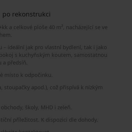
o, po rekonstrukci
+kk a celkové ploše 40 m², nacházející se ve
ahem.
– ideální jak pro vlastní bydlení, tak i jako
cí pokoj s kuchyňským koutem, samostatnou
 a předsíň.
né místo k odpočinku.
a, stoupačky apod.), což přispívá k nízkým
 obchody, školy, MHD i zeleň.
iční příležitost. K dispozici dle dohody.