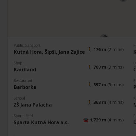
Public transport
P
🚶
176 m
(2 mins)
Kutná Hora, Šipší, Jana Zajíce
K
Shop
B
🚶
769 m
(9 mins)
Kaufland
Č
Restaurant
P
🚶
397 m
(5 mins)
Barborka
School
K
🚶
368 m
(4 mins)
ZŠ Jana Palacha
M
Sports field
P
🚘
1,729 m
(4 mins)
Sparta Kutná Hora a.s.
D