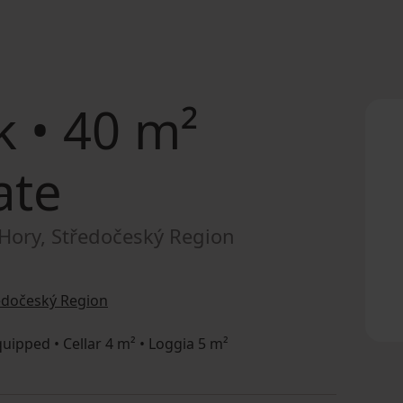
 • 40 m²
ate
 Hory, Středočeský Region
ředočeský Region
quipped • Cellar 4 m² • Loggia 5 m²