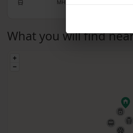
MHD 2 minutes on foot
What you will find nea