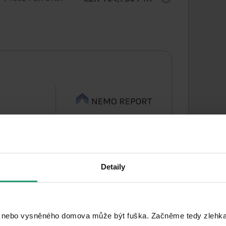
Detaily
Loggia balcony: 5 m²
 nebo vysněného domova může být fuška. Začněme tedy zlehka, 