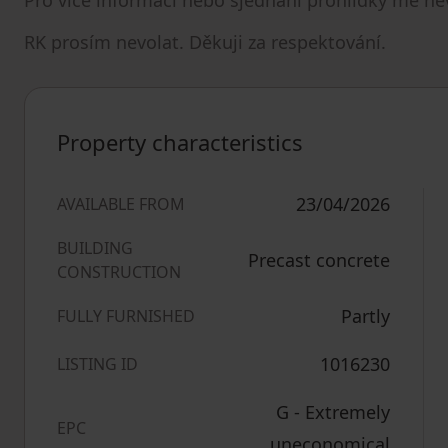
Pro více informací nebo sjednání prohlídky mě ne
RK prosím nevolat. Děkuji za respektování.
Property characteristics
23/04/2026
AVAILABLE FROM
BUILDING
Precast concrete
CONSTRUCTION
Partly
FULLY FURNISHED
1016230
LISTING ID
G - Extremely
EPC
uneconomical