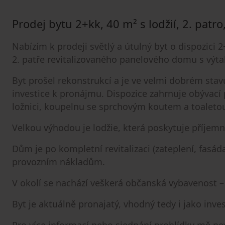
Prodej bytu 2+kk, 40 m² s lodžií, 2. patr
Nabízím k prodeji světlý a útulný byt o dispozici 2
2. patře revitalizovaného panelového domu s výt
Byt prošel rekonstrukcí a je ve velmi dobrém stavu 
investice k pronájmu. Dispozice zahrnuje obýva
ložnici, koupelnu se sprchovým koutem a toaletou
Velkou výhodou je lodžie, která poskytuje příjem
Dům je po kompletní revitalizaci (zateplení, fasád
provozním nákladům.
V okolí se nachází veškerá občanská vybavenost –
Byt je aktuálně pronajatý, vhodný tedy i jako invest