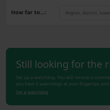
How far to…
:
Still looking for the 
Set up a watchdog. You will receive a summar
you have 5 watchdogs at your fingertips an
Set a watchdog