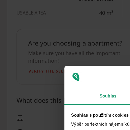
40
m²
USABLE AREA
Are you choosing a apartment?
Make sure you have all the important
information!
VERIFY THE SELECTED APARTMENT
Souhlas
What does this listing have to offer?
Souhlas s použitím cookies
Basement: 4 m²
Výběr perfektních nájemníků