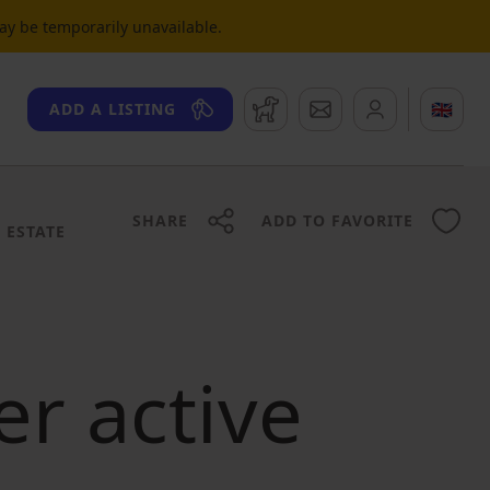
may be temporarily unavailable.
Watchdog
Messages
🇬🇧
ADD A LISTING
SHARE
ADD TO FAVORITE
 ESTATE
er active