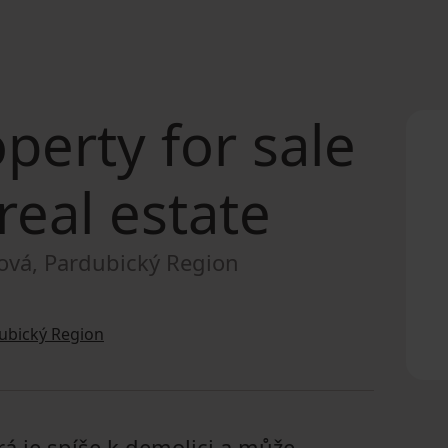
perty for sale
real estate
ová, Pardubický Region
ubický Region
á je spíše k demolici a může