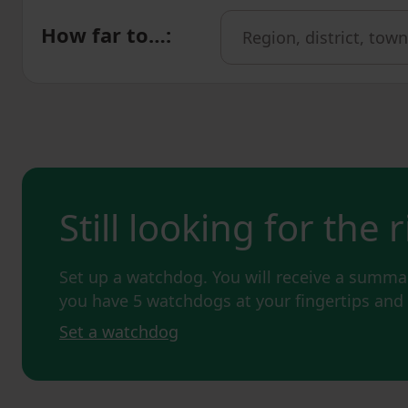
How far to…
:
Still looking for the 
Set up a watchdog. You will receive a summar
you have 5 watchdogs at your fingertips an
Set a watchdog