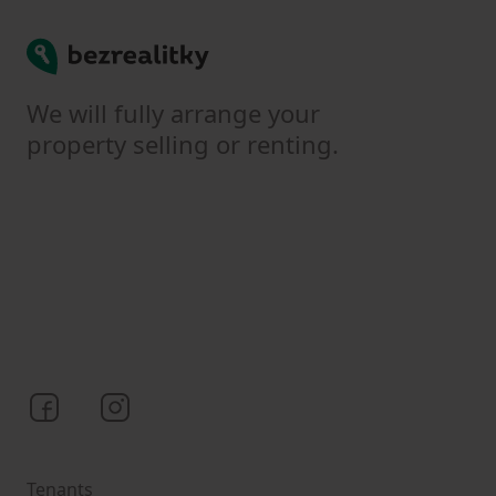
Bezrealitky
We will fully arrange your
property selling or renting.
Bezrealitky on Facebook
Bezrealitky on Instagram
Tenants