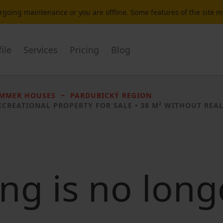
dergoing maintenance or you are offline. Some features of the site 
ile
Services
Pricing
Blog
UMMER HOUSES
PARDUBICKÝ REGION
ECREATIONAL PROPERTY FOR SALE
• 38 M² WITHOUT REAL
ting is no long