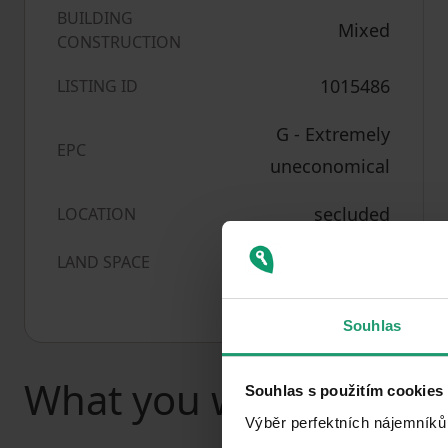
BUILDING
Mixed
CONSTRUCTION
1015486
LISTING ID
G - Extremely
EPC
uneconomical
secluded
LOCATION
940
m²
LAND SPACE
Souhlas
What you will find nea
Souhlas s použitím cookies
Výběr perfektních nájemníků