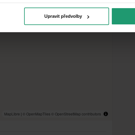
Upravit předvolby
MapLibre
|
© OpenMapTiles
© OpenStreetMap contributors