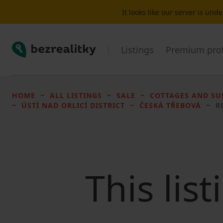
It looks like our server is un
Bezrealitky
Listings
Premium prof
HOME
ALL LISTINGS
SALE
COTTAGES AND S
ÚSTÍ NAD ORLICÍ DISTRICT
ČESKÁ TŘEBOVÁ
R
This lis