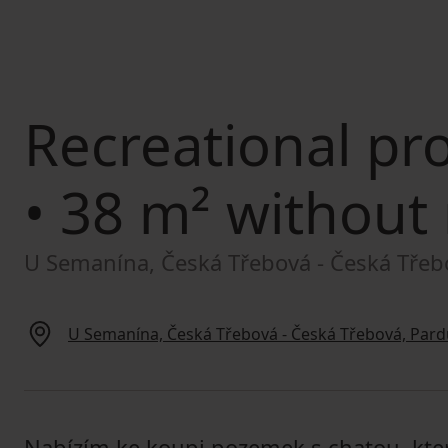
Recreational pro
• 38 m² without 
U Semanína, Česká Třebová - Česká Třeb
U Semanína, Česká Třebová - Česká Třebová, Pard
Nabízím ke koupi pozemek s chatou, kter