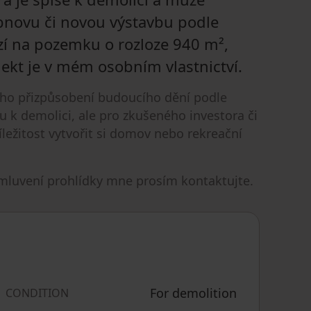
obnovu či novou výstavbu podle
zí na pozemku o rozloze 940 m²,
ekt je v mém osobním vlastnictví.
ého přizpůsobení budoucího dění podle
u k demolici, ale pro zkušeného investora či
ležitost vytvořit si domov nebo rekreační
mluvení prohlídky mne prosím kontaktujte.
For demolition
CONDITION