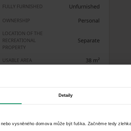
Unfurnished
FULLY FURNISHED
Personal
OWNERSHIP
LOCATION OF THE
Separate
RECREATIONAL
PROPERTY
38
m²
USABLE AREA
CZK 32,894.74
PRICE PER UNIT
2
/ m
Detaily
rby
 nebo vysněného domova může být fuška. Začněme tedy zlehka, 