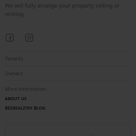
We will fully arrange your property selling or
renting.
Bezrealitky on Facebook
Bezrealitky on Instagram
Tenants
Owners
More information
ABOUT US
BEZREALITKY BLOG