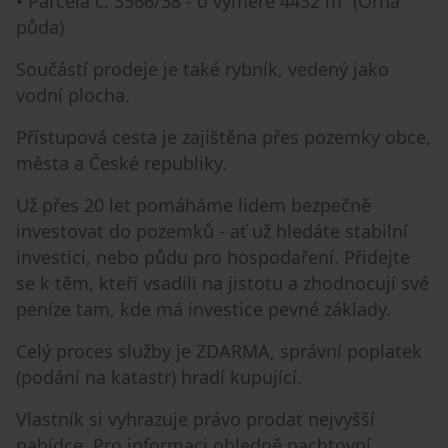
• Parcela č. 3566/38 - o výměře 4432 m² (Orná
půda)
Součástí prodeje je také rybník, vedený jako
vodní plocha.
Přístupová cesta je zajištěna přes pozemky obce,
města a České republiky.
Už přes 20 let pomáháme lidem bezpečně
investovat do pozemků - ať už hledáte stabilní
investici, nebo půdu pro hospodaření. Přidejte
se k těm, kteří vsadili na jistotu a zhodnocují své
peníze tam, kde má investice pevné základy.
Celý proces služby je ZDARMA, správní poplatek
(podání na katastr) hradí kupující.
Vlastník si vyhrazuje právo prodat nejvyšší
nabídce. Pro informaci ohledně pachtovní