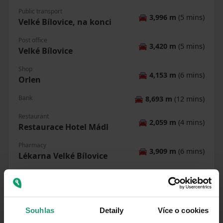
Public transport
🚘
3,996 m
(5 mins)
Velké Bílovice, na konci
Post office
🚘
3,420 m
(5 mins)
Velké Bílovice
Shop
🚘
4,153 m
(6 mins)
Orlen
Bank
🚘
8,693 m
(12 mins)
Restaurant
🚘
2,059 m
(4 mins)
Restaurace Hotel Mádl
Pharmacy
🚘
3,909 m
(6 mins)
Lékarna Velké Bílovice
School
🚘
4,376 m
(7 mins)
Kindergarden
🚘
4,427 m
(7 mins)
Mateřská škola Velké Bílovice
Souhlas
Detaily
Více o cookies
Sports field