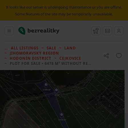
It looks like our server is undergoing maintenance or you are offline.
Some features of the site may be temporarily unavailable.
Bezrealitky
Main menu
Watchdog
Message
ALL LISTINGS
SALE
LAND
JIHOMORAVSKÝ REGION
HODONÍN DISTRICT
ČEJKOVICE
PLOT FOR SALE
• 6478 M² WITHOUT REAL ESTATE