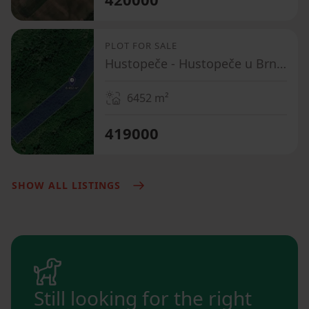
PLOT FOR SALE
Hustopeče - Hustopeče u Brna, Jihomoravský Region
6452
m²
419000
SHOW ALL LISTINGS
Still looking for the right