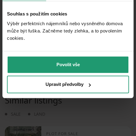
🚘
11,314 m
(15 mins)
Kuželna
Souhlas s použitím cookies
Playground
🚘
2,732 m
(4 mins)
Dětské hřiště Lůčky
Výběr perfektních nájemníků nebo vysněného domova
může být fuška. Začněme tedy zlehka, a to povolením
cookies.​
How far to…
:
Povolit vše
Upravit předvolby
Similar listings
SALE
LAND
PLOT FOR SALE