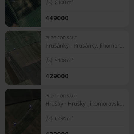
8100
m²
449000
PLOT FOR SALE
Prušánky - Prušánky, Jihomoravský Region
9108
m²
429000
PLOT FOR SALE
Hrušky - Hrušky, Jihomoravský Region
6494
m²
420000