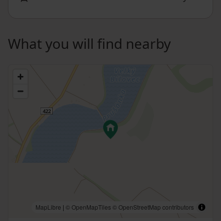
What you will find nearby
MapLibre
|
© OpenMapTiles
© OpenStreetMap contributors