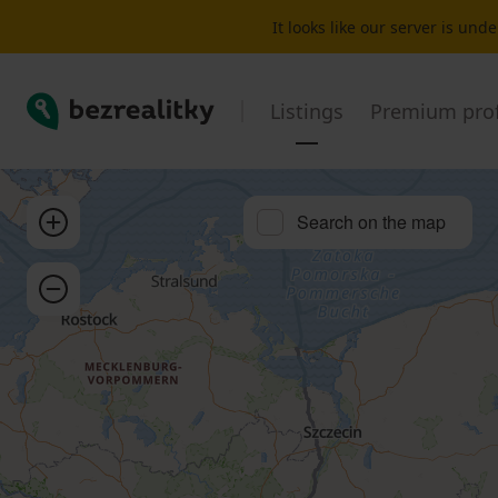
Office for sale Prague | Bezrealitky
It looks like our server is un
Bezrealitky
Listings
Premium prof
Zoom in
Search on the map
Zoom out