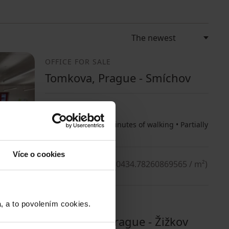
OFFICE FOR SALE
Tomkova, Prague - Smíchov
115 m²
Public transport 5 minutes of walking • Partially
equipped • Parking
Více o cookies
15000000
(
130434.78260869565 / m²
)
a to povolením cookies.​
OFFICE FOR SALE
Křišťanova, Prague - Žižkov