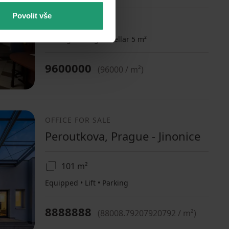
Povolit vše
100 m²
Parking • Garage • Cellar 5 m²
9600000
(
96000 / m²
)
OFFICE FOR SALE
Peroutkova, Prague - Jinonice
101 m²
Equipped • Lift • Parking
8888888
(
88008.79207920792 / m²
)