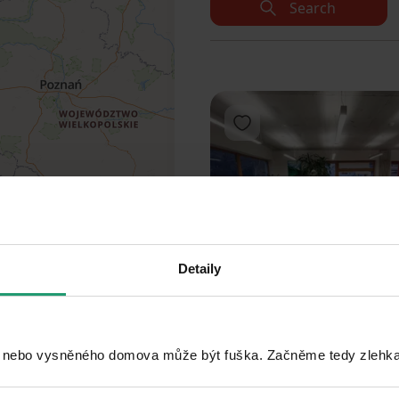
Search
Add to favorites
Detaily
1
2
3
DON’T MISS OUT
 nebo vysněného domova může být fuška. Začněme tedy zlehka, 
Add to favorites