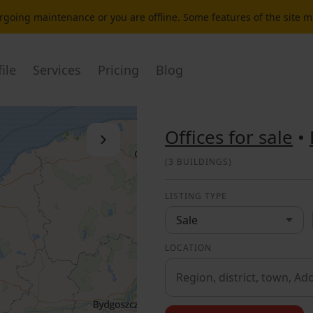
dergoing maintenance or you are offline. Some features of the site 
ile
Services
Pricing
Blog
Offices for sale
•
Close the list
(
3 BUILDINGS
)
LISTING TYPE
Sale
LOCATION