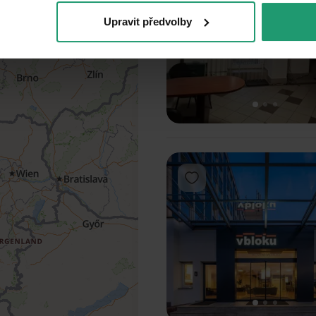
Upravit předvolby
1
2
3
Add to favorites
1
2
3