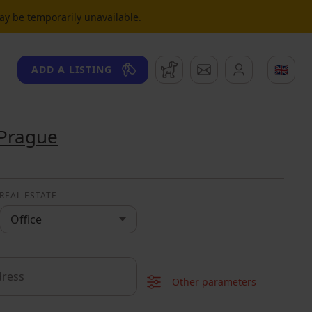
may be temporarily unavailable.
Watchdog
Messages
🇬🇧
ADD A LISTING
Prague
REAL ESTATE
Office
Other parameters