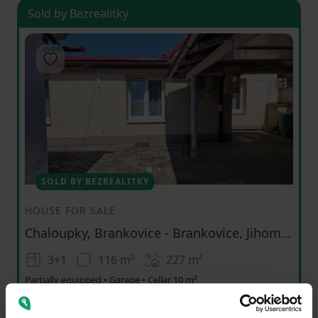
Sold by Bezrealitky
Add to favorites
1
2
3
SOLD BY BEZREALITKY
HOUSE FOR SALE
Chaloupky, Brankovice - Brankovice, Jihomoravský Region
3+1
116 m²
227
m²
Partially equipped • Garage • Cellar 10 m²
4490000
(
38706.89655172414 / m²
)