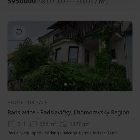
5950000
(
58333.333333333336 / m²
)
Add to favorites
1
2
3
HOUSE FOR SALE
Radslavice - Radslavičky, Jihomoravský Region
6+1
362 m²
1227
m²
Partially equipped • Parking • Balcony 10 m² • Terrace 30 m²