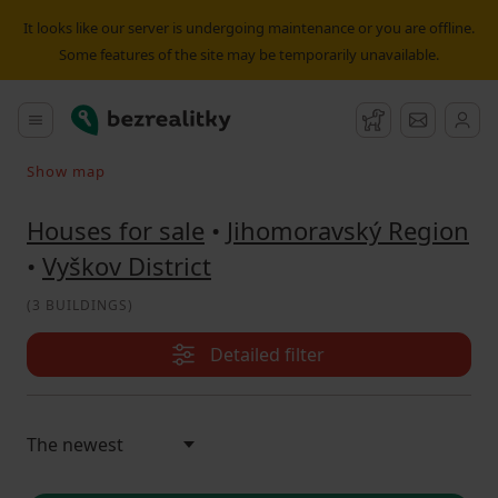
House for sale Vyškov District | Bezrealitky
It looks like our server is undergoing maintenance or you are offline.
Some features of the site may be temporarily unavailable.
Bezrealitky
Main menu
Watchdog
Message
Show map
Search on the map
Houses for sale
•
Jihomoravský Region
•
Vyškov District
(
3 BUILDINGS
)
Detailed filter