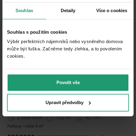
Souhlas
Detaily
Více o cookies
Add to favorites
Souhlas s použitím cookies
Výběr perfektních nájemníků nebo vysněného domova
může být fuška. Začněme tedy zlehka, a to povolením
cookies.​
1
2
3
Povolit vše
HOUSE FOR SALE
Upravit předvolby
Křižanovice - Křižanovice u Bučovic, Jihomoravský Region
2 bedroom
102 m²
427
m²
Parking • Cellar 8 m²