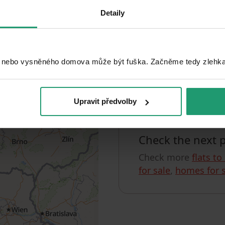
Detaily
Search
The widest offer
 nebo vysněného domova může být fuška. Začněme tedy zlehka, 
Unfortunately, w
You can check
Upravit předvolby
Check the next 
Check more
flats to
for sale
,
homes for s