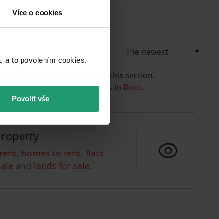
Více o cookies
a to povolením cookies.​
e currently have no offers in this section.
 out, for example, the listings in
Brno
.
Povolit vše
property
 rent
,
homes to rent
,
flats
ale
and
lands for sale
.