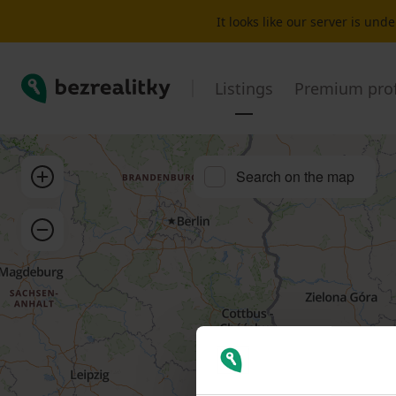
Garage to rent Žabovřesky | Bezrealitky
It looks like our server is un
Bezrealitky
Listings
Premium prof
Zoom in
Search on the map
Zoom out