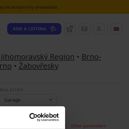
may be temporarily unavailable.
Watchdog
Messages
🇬🇧
ADD A LISTING
•
Jihomoravský Region
•
Brno-
rno
•
Žabovřesky
REAL ESTATE
Garage
Other parameters