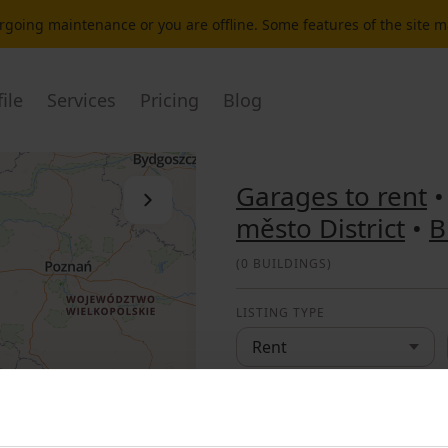
dergoing maintenance or you are offline. Some features of the site 
ile
Services
Pricing
Blog
Garages to rent
Close the list
město District
•
B
(
0 BUILDINGS
)
LISTING TYPE
Rent
LOCATION