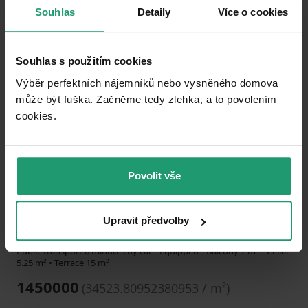
Souhlas
Detaily
Více o cookies
Add to favorites
Souhlas s použitím cookies
Výběr perfektních nájemníků nebo vysněného domova
může být fuška. Začněme tedy zlehka, a to povolením
cookies.​
1
2
3
DON’T MISS OUT
Povolit vše
RECREATIONAL PROPERTY FOR SALE
Svépravice - Svépravice, Vysočina Region
Upravit předvolby
42 m²
300
m²
Public transport 6 minutes by car • Equipped • Balcony 7 m² • Cellar
5.25 m² • Terrace 15 m²
1450000
(
34523.80952380953 / m²
)