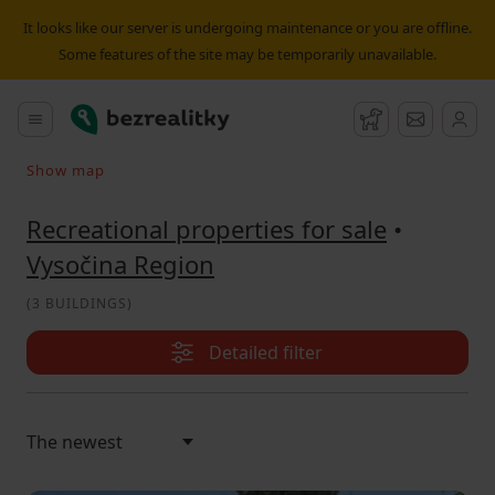
Recreational property for sale Vysočina Region | Bezrealitk
It looks like our server is undergoing maintenance or you are offline.
Some features of the site may be temporarily unavailable.
Bezrealitky
Main menu
Watchdog
Message
Show map
Search on the map
Recreational properties for sale
•
Vysočina Region
(
3 BUILDINGS
)
Detailed filter