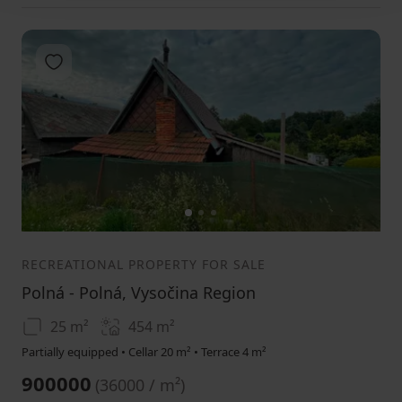
Add to favorites
1
2
3
RECREATIONAL PROPERTY FOR SALE
Polná - Polná, Vysočina Region
25 m²
454
m²
Partially equipped • Cellar 20 m² • Terrace 4 m²
900000
(
36000 / m²
)