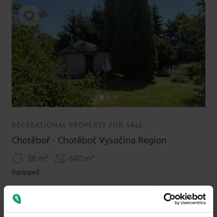
Add to favorites
1
2
3
RECREATIONAL PROPERTY FOR SALE
Chotěboř - Chotěboř, Vysočina Region
38 m²
640
m²
Equipped
1950000
(
51315.78947368421 / m²
)