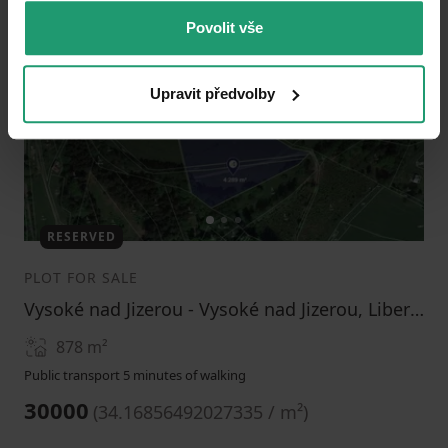
Povolit vše
Add to favorites
Upravit předvolby
1
2
3
RESERVED
PLOT FOR SALE
Vysoké nad Jizerou - Vysoké nad Jizerou, Liberecký Region
878
m²
Public transport 5 minutes of walking
30000
(
34.16856492027335 / m²
)