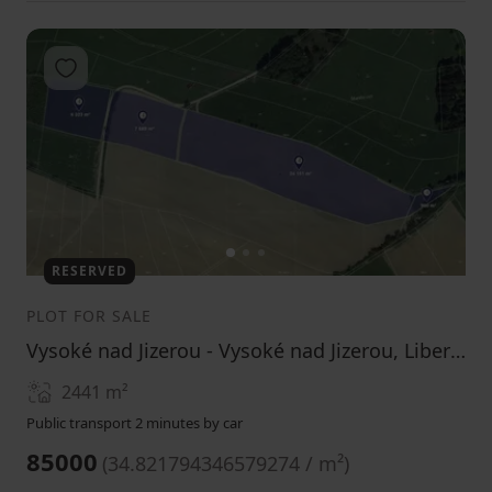
Add to favorites
1
2
3
RESERVED
PLOT FOR SALE
Vysoké nad Jizerou - Vysoké nad Jizerou, Liberecký Region
2441
m²
Public transport 2 minutes by car
85000
(
34.821794346579274 / m²
)