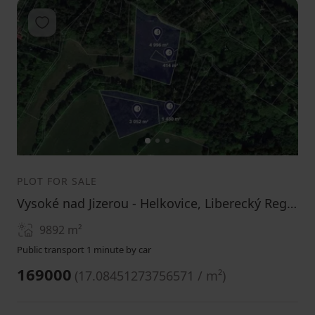
Add to favorites
1
2
3
PLOT FOR SALE
Vysoké nad Jizerou - Helkovice, Liberecký Region
9892
m²
Public transport 1 minute by car
169000
(
17.08451273756571 / m²
)