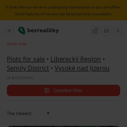
Plot for sale Vysoké nad Jizerou | Bezrealitky
It looks like our server is undergoing maintenance or you are offline.
Some features of the site may be temporarily unavailable.
Bezrealitky
Main menu
Watchdog
Message
Show map
Search on the map
Plots for sale
•
Liberecký Region
•
Semily District
•
Vysoké nad Jizerou
(
4 BUILDINGS
)
Detailed filter