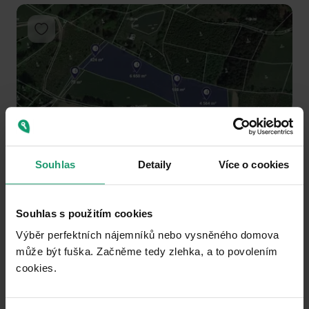
Add to favorites
1
2
3
RESERVED
Souhlas
Detaily
Více o cookies
PLOT FOR SALE
Vysoké nad Jizerou - Vysoké nad Jizerou, Liberecký Region
Souhlas s použitím cookies
744
m²
Výběr perfektních nájemníků nebo vysněného domova
Public transport 8 minutes of walking
může být fuška. Začněme tedy zlehka, a to povolením
cookies.​
25000
(
33.60215053763441 / m²
)