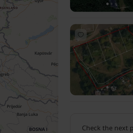
1
2
3
Add to favorites
1
2
3
Check the next 