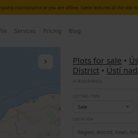
dergoing maintenance or you are offline. Some features of the site 
ile
Services
Pricing
Blog
Plots for sale
•
Ús
Close the list
District
•
Ústí na
(
4 BUILDINGS
)
LISTING TYPE
Sale
LOCATION