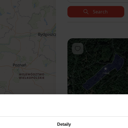
Search
Add to favorites
1
2
3
Detaily