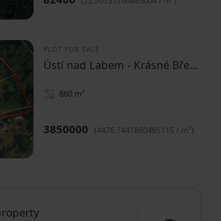
(
22.50751160885004 / m²
)
PLOT FOR SALE
Ústí nad Labem - Krásné Březno, Ústecký Region
860
m²
3850000
(
4476.7441860465115 / m²
)
property