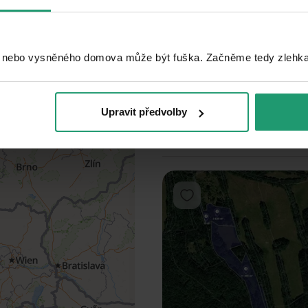
Add to favorites
 nebo vysněného domova může být fuška. Začněme tedy zlehka, 
Upravit předvolby
1
2
3
Add to favorites