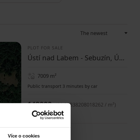
PLOT FOR SALE
Ústí nad Labem - Sebuzín, Ústecký Region
7009
m²
Public transport 3 minutes by car
149000
(
21.25838208018262 / m²
)
PLOT FOR SALE
Více o cookies