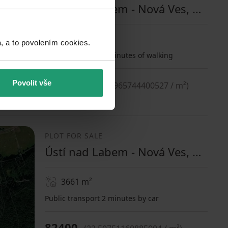
Ústí nad Labem - Nová Ves, Ústecký Region
7590
m²
a to povolením cookies.​
Public transport 8 minutes of walking
350200
Povolit vše
(
46.13965744400527 / m²
)
PLOT FOR SALE
Ústí nad Labem - Nová Ves, Ústecký Region
3661
m²
Public transport 2 minutes by car
82400