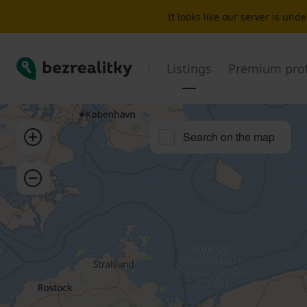
Plot for sale Ústí nad Labem | Bezrealitky
It looks like our server is un
Bezrealitky
Listings
Premium prof
Zoom in
Search on the map
Zoom out