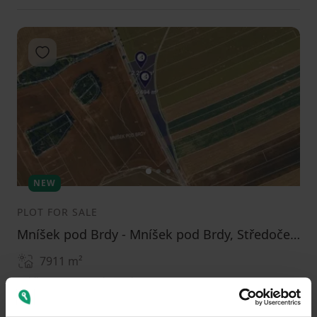
Add to favorites
1
2
3
NEW
PLOT FOR SALE
Mníšek pod Brdy - Mníšek pod Brdy, Středočeský Region
7911
m²
Public transport 2 minutes by car
790000
(
99.86095310327393 / m²
)