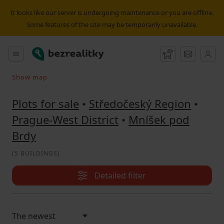
Plot for sale Mníšek pod Brdy | Bezrealitky
It looks like our server is undergoing maintenance or you are offline.
Some features of the site may be temporarily unavailable.
Bezrealitky
Main menu
Watchdog
Message
Show map
Search on the map
Plots for sale
•
Středočeský Region
•
Prague-West District
•
Mníšek pod
Brdy
(
5 BUILDINGS
)
Detailed filter