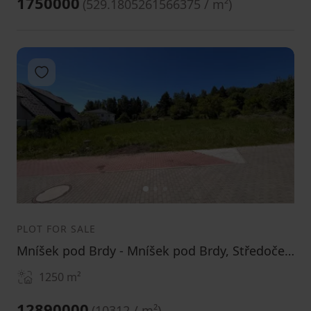
1750000
(
529.1805261566375 / m²
)
Add to favorites
1
2
3
PLOT FOR SALE
Mníšek pod Brdy - Mníšek pod Brdy, Středočeský Region
1250
m²
12890000
(
10312 / m²
)