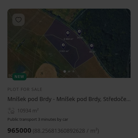
Add to favorites
1
2
3
NEW
PLOT FOR SALE
Mníšek pod Brdy - Mníšek pod Brdy, Středočeský Region
10934
m²
Public transport 3 minutes by car
965000
(
88.25681360892628 / m²
)