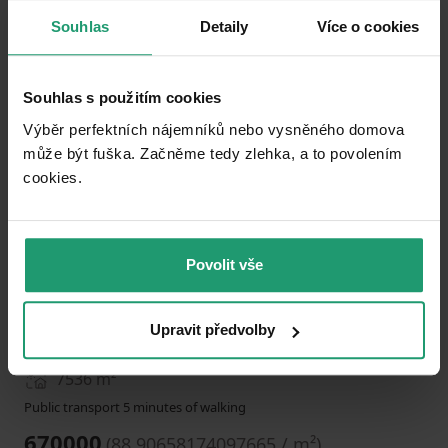
Souhlas
Detaily
Více o cookies
Add to favorites
Souhlas s použitím cookies
Výběr perfektních nájemníků nebo vysněného domova
může být fuška. Začněme tedy zlehka, a to povolením
cookies.​
1
2
3
Povolit vše
NEW
PLOT FOR SALE
Upravit předvolby
Mníšek pod Brdy - Mníšek pod Brdy, Středočeský Region
7536
m²
Public transport 5 minutes of walking
670000
(
88.90658174097665 / m²
)