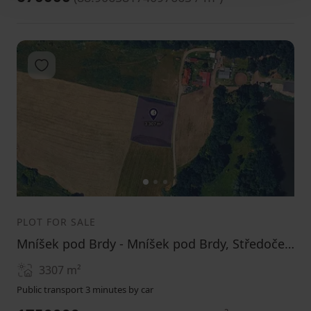
Add to favorites
1
2
3
PLOT FOR SALE
Mníšek pod Brdy - Mníšek pod Brdy, Středočeský Region
3307
m²
Public transport 3 minutes by car