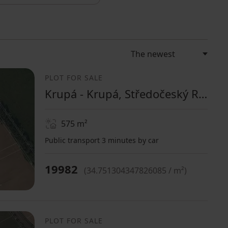
PLOT FOR SALE
Krupá - Krupá, Středočeský Region
575
m²
Public transport 3 minutes by car
19982
(
34.751304347826085 / m²
)
PLOT FOR SALE