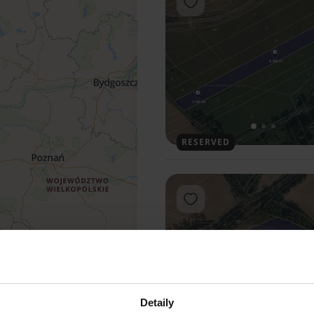
Add to favorites
1
2
3
RESERVED
Add to favorites
Detaily