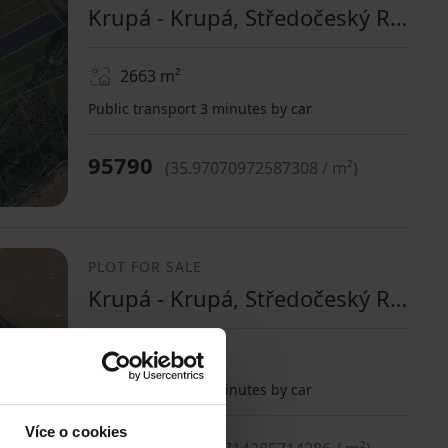
Krupá - Krupá, Středočeský Region
2663
m²
Public transport 3 minutes by car
95790
(
35.97070972587308 / m²
)
PLOT FOR SALE
Krupá - Krupá, Středočeský Region
3500
m²
Public transport 3 minutes by car
Více o cookies
126690