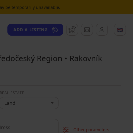
may be temporarily unavailable.
Watchdog
Messages
🇬🇧
ADD A LISTING
ředočeský Region
•
Rakovník
REAL ESTATE
Land
Other parameters