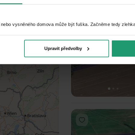
1
2
3
 nebo vysněného domova může být fuška. Začněme tedy zlehka, 
Add to favorites
Upravit předvolby
1
2
3
Add to favorites