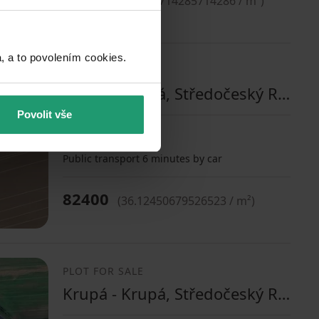
(
36.19714285714286 / m²
)
a to povolením cookies.​
PLOT FOR SALE
Krupá - Krupá, Středočeský Region
Povolit vše
2281
m²
Public transport 6 minutes by car
82400
(
36.12450679526523 / m²
)
PLOT FOR SALE
Krupá - Krupá, Středočeský Region