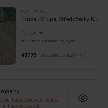
PLOT FOR SALE
Krupá - Krupá, Středočeský Region
1215
m²
Public transport 4 minutes by car
43775
(
36.02880658436214 / m²
)
property
r sale
,
homes for sale
,
lands
t
and
homes to rent
.