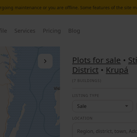
dergoing maintenance or you are offline. Some features of the site 
ile
Services
Pricing
Blog
Plots for sale
•
St
Close the list
District
•
Krupá
(
7 BUILDINGS
)
LISTING TYPE
Sale
LOCATION