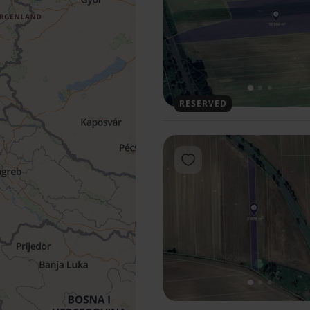
1
2
3
RESERVED
Add to favorites
1
2
3