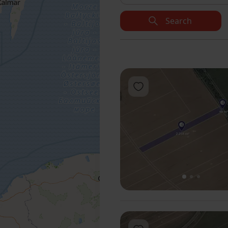
Search
Add to favorites
1
2
3