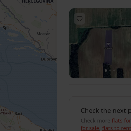
Add to favorites
1
2
3
Check the next 
Check more
flats fo
for sale
,
flats to ren