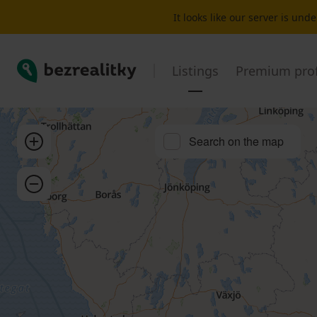
Plot for sale Krupá | Bezrealitky
It looks like our server is un
Bezrealitky
Listings
Premium prof
Zoom in
Search on the map
Zoom out