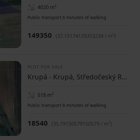
4020
m²
Public transport 6 minutes of walking
149350
(
37.15174129353234 / m²
)
PLOT FOR SALE
Krupá - Krupá, Středočeský Region
518
m²
Public transport 8 minutes of walking
18540
(
35.79150579150579 / m²
)