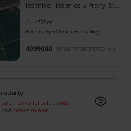
Jesenice - Jesenice u Prahy, Středočeský Region
4757
m²
Public transport 8 minutes of walking
4999000
(
1050.8723985705276 / m²
)
property
r sale
,
homes for sale
,
lands
t
and
homes to rent
.