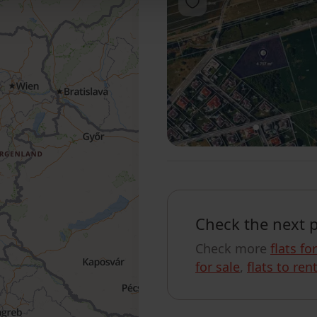
Add to favorites
1
2
3
Check the next 
Check more
flats fo
for sale
,
flats to ren