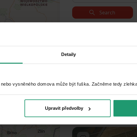
Search
Add to favorites
Detaily
 nebo vysněného domova může být fuška. Začněme tedy zlehka, 
Upravit předvolby
1
2
3