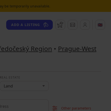
may be temporarily unavailable.
Watchdog
Messages
🇬🇧
ADD A LISTING
ředočeský Region
•
Prague-West
REAL ESTATE
Land
Other parameters