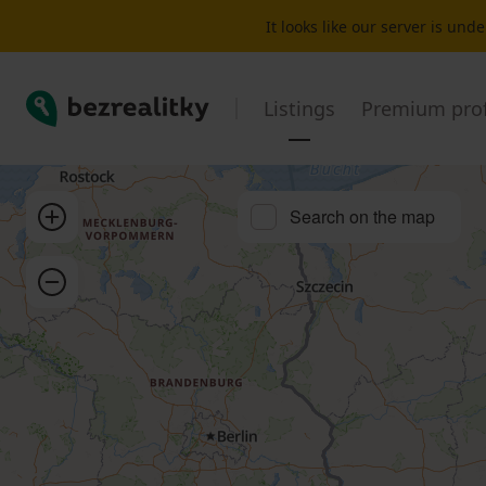
Plot for sale Jesenice | Bezrealitky
It looks like our server is un
Bezrealitky
Listings
Premium prof
Zoom in
Search on the map
Zoom out