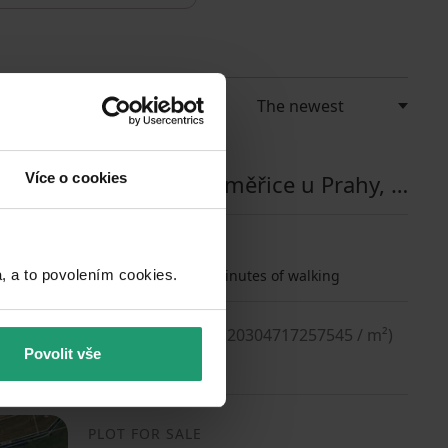
PLOT FOR SALE
Více o cookies
Jesenice - Zdiměřice u Prahy, Středočeský Region
3413
m²
a to povolením cookies.​
Public transport 5 minutes of walking
1499000
(
439.20304717257545 / m²
)
Povolit vše
PLOT FOR SALE