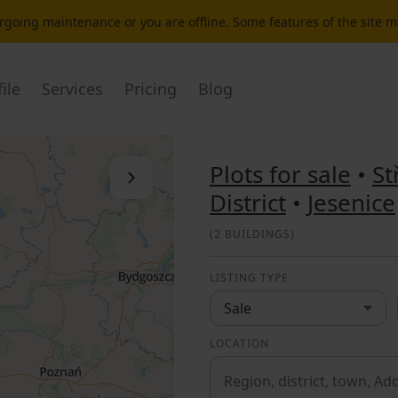
dergoing maintenance or you are offline. Some features of the site 
ile
Services
Pricing
Blog
Plots for sale
•
St
Close the list
District
•
Jesenice
(
2 BUILDINGS
)
LISTING TYPE
Sale
LOCATION