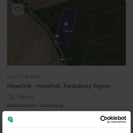
Add to favorites
1
2
3
PLOT FOR SALE
Hlavečník - Hlavečník, Pardubický Region
1481
m²
Public transport 1 minute by car
66000
(
44.564483457123565 / m²
)