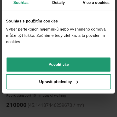
Souhlas
Detaily
Více o cookies
Add to favorites
Souhlas s použitím cookies
Výběr perfektních nájemníků nebo vysněného domova
může být fuška. Začněme tedy zlehka, a to povolením
cookies.​
1
2
3
Povolit vše
PLOT FOR SALE
Hlavečník - Hlavečník, Pardubický Region
Upravit předvolby
4652
m²
Public transport 10 minutes of walking
210000
(
45.14187446259673 / m²
)