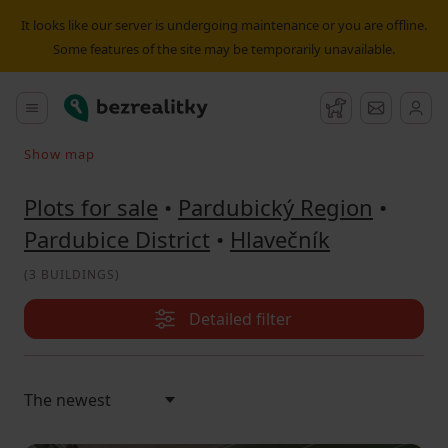
Plot for sale Hlavečník | Bezrealitky
It looks like our server is undergoing maintenance or you are offline.
Some features of the site may be temporarily unavailable.
Bezrealitky
Main menu
Watchdog
Message
Show map
Search on the map
Plots for sale
•
Pardubický Region
•
Pardubice District
•
Hlavečník
(
3 BUILDINGS
)
Detailed filter