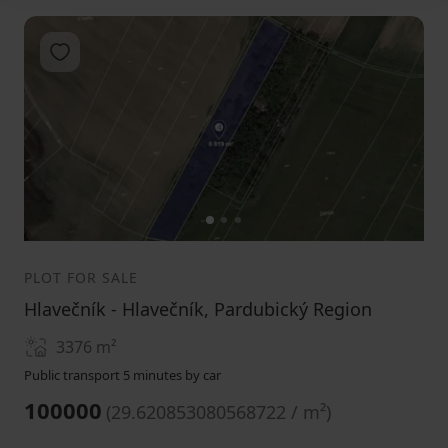
Add to favorites
1
2
3
PLOT FOR SALE
Hlavečník - Hlavečník, Pardubický Region
3376
m²
Public transport 5 minutes by car
100000
(
29.620853080568722 / m²
)