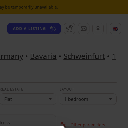
may be temporarily unavailable.
Watchdog
Messages
🇬🇧
ADD A LISTING
ermany
•
Bavaria
•
Schweinfurt
•
1
REAL ESTATE
LAYOUT
Flat
1 bedroom
Other parameters