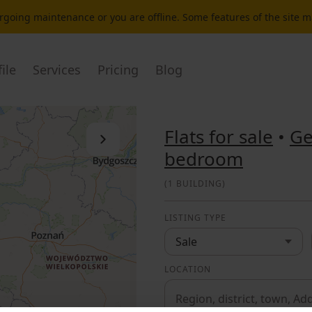
dergoing maintenance or you are offline. Some features of the site 
ile
Services
Pricing
Blog
Flats for sale
•
G
Close the list
bedroom
(
1 BUILDING
)
LISTING TYPE
Sale
LOCATION