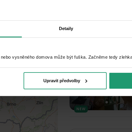
Search
Detaily
Add to favorites
 nebo vysněného domova může být fuška. Začněme tedy zlehka, 
Upravit předvolby
1
2
3
NEW