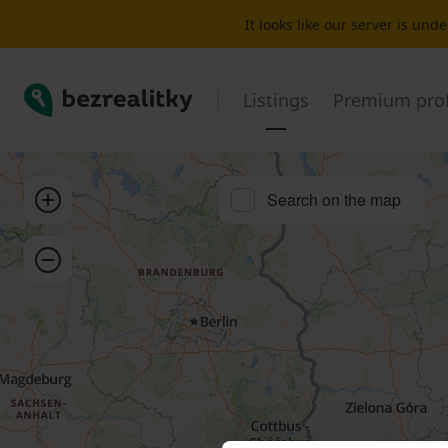
Flat for sale 1 bedroom Schweinfurt | Bezrealitky
It looks like our server is un
Bezrealitky
Listings
Premium prof
Zoom in
Search on the map
Zoom out