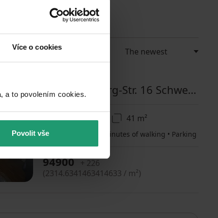
Více o cookies
FLAT FOR SALE
Wilhelm-Georg-Str. 16 Schweinfurt Schweinfurt Bayern 97424
a to povolením cookies.​
1 bedroom
41 m²
Povolit vše
Public transport 2 minutes of walking • Parking
94900
+ 226
(
2314.6341463414633 / m²
)