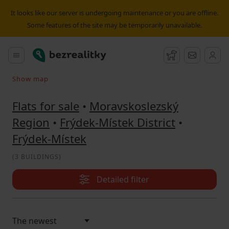
Flat for sale Frýdek-Místek | Bezrealitky
It looks like our server is undergoing maintenance or you are offline.
Some features of the site may be temporarily unavailable.
Bezrealitky
Main menu
Watchdog
Message
Show map
Search on the map
Flats for sale
•
Moravskoslezský
Region
•
Frýdek-Místek District
•
Frýdek-Místek
(
3 BUILDINGS
)
Detailed filter