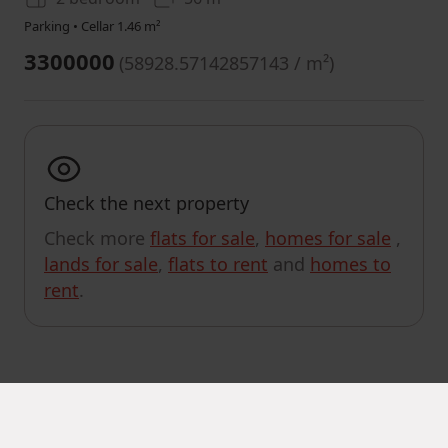
Parking • Cellar 1.46 m²
3300000
(
58928.57142857143 / m²
)
Check the next property
Check more
flats for sale
,
homes for sale
,
lands for sale
,
flats to rent
and
homes to
rent
.
CUSTOMIZE SEARCH RESULTS
MapLibre
|
© OpenMapTiles
© OpenStreetMap contributors