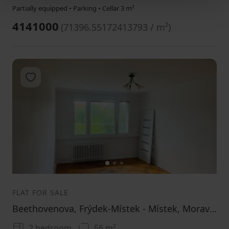
Partially equipped • Parking • Cellar 3 m²
4141000
(
71396.55172413793 / m²
)
Add to favorites
1
2
3
FLAT FOR SALE
Beethovenova, Frýdek-Místek - Místek, Moravskoslezský Region
2 bedroom
56 m²