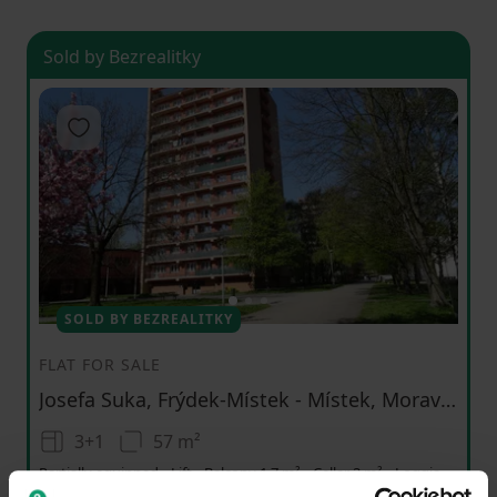
Sold by Bezrealitky
Add to favorites
1
2
3
SOLD BY BEZREALITKY
FLAT FOR SALE
Josefa Suka, Frýdek-Místek - Místek, Moravskoslezský Region
3+1
57 m²
Partially equipped • Lift • Balcony 1.7 m² • Cellar 2 m² • Loggia
10.7 m²