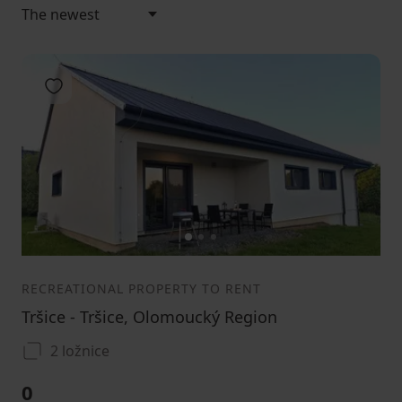
Add to favorites
1
2
3
RECREATIONAL PROPERTY TO RENT
Tršice - Tršice, Olomoucký Region
2 ložnice
0