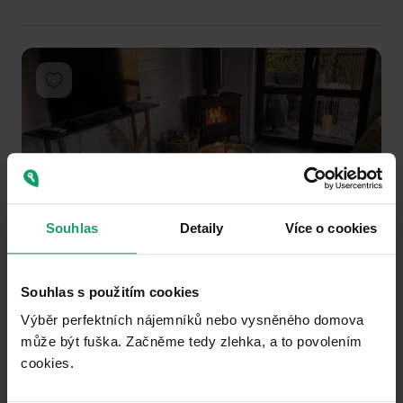
Add to favorites
Souhlas
Detaily
Více o cookies
1
2
3
RECREATIONAL PROPERTY TO RENT
Souhlas s použitím cookies
Tršice - Lipňany, Olomoucký Region
Výběr perfektních nájemníků nebo vysněného domova
může být fuška. Začněme tedy zlehka, a to povolením
1 ložnice
cookies.​
0