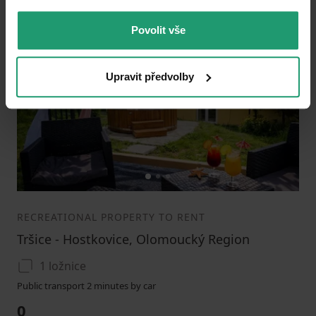
Povolit vše
Add to favorites
Upravit předvolby
1
2
3
RECREATIONAL PROPERTY TO RENT
Tršice - Hostkovice, Olomoucký Region
1 ložnice
Public transport 2 minutes by car
0