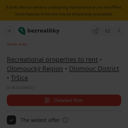
Recreational property to rent Tršice | Bezrealitky
It looks like our server is undergoing maintenance or you are offline.
Some features of the site may be temporarily unavailable.
Bezrealitky
Main menu
Watchdog
Message
Show map
Search on the map
Recreational properties to rent
•
Olomoucký Region
•
Olomouc District
•
Tršice
(
4 BUILDINGS
)
Detailed filter
The widest offer