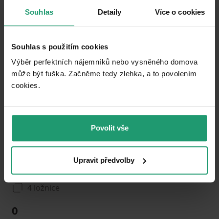
Souhlas
Detaily
Více o cookies
Add to favorites
Souhlas s použitím cookies
Výběr perfektních nájemníků nebo vysněného domova
může být fuška. Začněme tedy zlehka, a to povolením
cookies.​
Povolit vše
1
2
3
RECREATIONAL PROPERTY TO RENT
Upravit předvolby
Strážov - Lehom, Plzeňský Region
4 ložnice
0