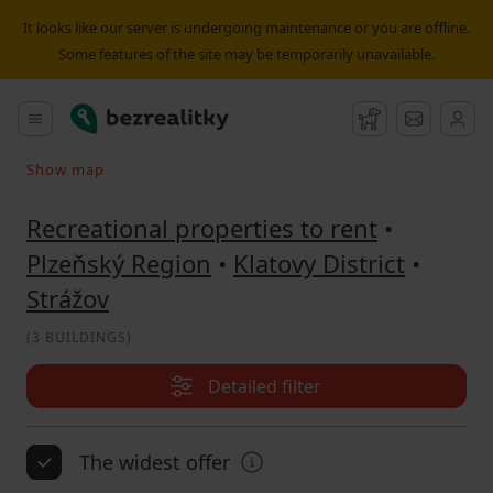
Recreational property to rent Strážov | Bezrealitky
It looks like our server is undergoing maintenance or you are offline.
Some features of the site may be temporarily unavailable.
Bezrealitky
Main menu
Watchdog
Message
Show map
Search on the map
Recreational properties to rent
•
Plzeňský Region
•
Klatovy District
•
Strážov
(
3 BUILDINGS
)
Detailed filter
The widest offer