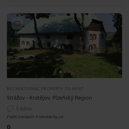
Add to favorites
1
2
3
RECREATIONAL PROPERTY TO RENT
Strážov - Krotějov, Plzeňský Region
5 ložnic
Public transport 4 minutes by car
0