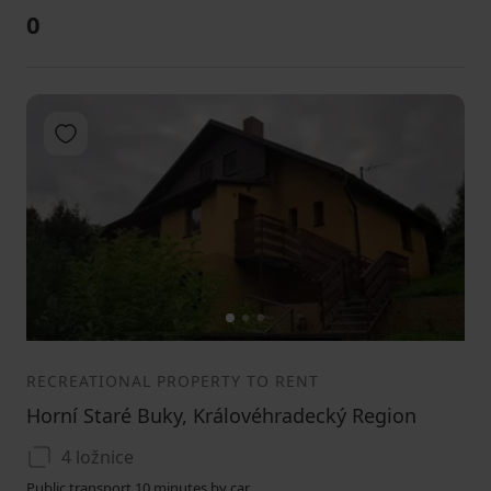
0
Add to favorites
1
2
3
RECREATIONAL PROPERTY TO RENT
Horní Staré Buky, Královéhradecký Region
4 ložnice
Public transport 10 minutes by car