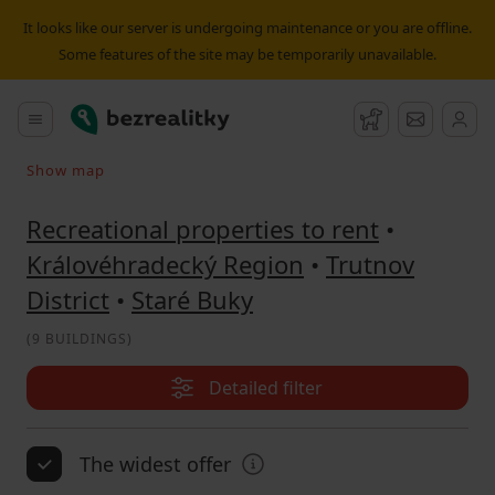
Recreational property to rent Staré Buky | Bezrealitky
It looks like our server is undergoing maintenance or you are offline.
Some features of the site may be temporarily unavailable.
Bezrealitky
Main menu
Watchdog
Message
Show map
Search on the map
Recreational properties to rent
•
Královéhradecký Region
•
Trutnov
District
•
Staré Buky
(
9 BUILDINGS
)
Detailed filter
The widest offer