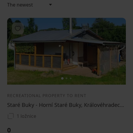
Add to favorites
1
2
3
RECREATIONAL PROPERTY TO RENT
Staré Buky - Horní Staré Buky, Královéhradecký Region
1 ložnice
0