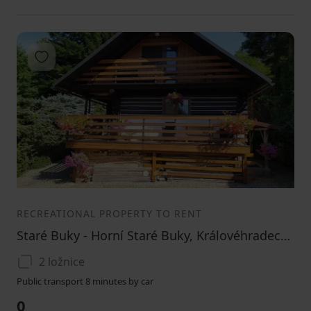
Add to favorites
1
2
3
RECREATIONAL PROPERTY TO RENT
Staré Buky - Horní Staré Buky, Královéhradecký Region
2 ložnice
Public transport 8 minutes by car
0