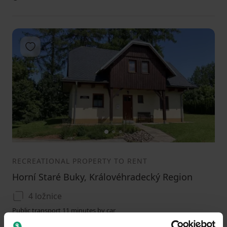
Add to favorites
1
2
3
RECREATIONAL PROPERTY TO RENT
Horní Staré Buky, Královéhradecký Region
4 ložnice
Public transport 11 minutes by car