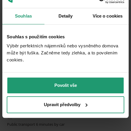
0
Souhlas
Detaily
Více o cookies
Add to favorites
Souhlas s použitím cookies
Výběr perfektních nájemníků nebo vysněného domova
může být fuška. Začněme tedy zlehka, a to povolením
cookies.​
1
2
3
Povolit vše
RECREATIONAL PROPERTY TO RENT
Horní Staré Buky, Královéhradecký Region
Upravit předvolby
6 ložnic
Public transport 6 minutes by car