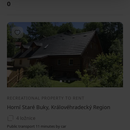
0
Add to favorites
1
2
3
RECREATIONAL PROPERTY TO RENT
Horní Staré Buky, Královéhradecký Region
4 ložnice
Public transport 11 minutes by car