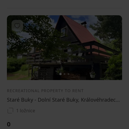
Add to favorites
1
2
3
RECREATIONAL PROPERTY TO RENT
Staré Buky - Dolní Staré Buky, Královéhradecký Region
1 ložnice
0