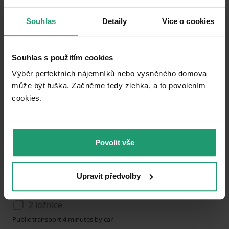
0
Souhlas
Detaily
Více o cookies
Add to favorites
Souhlas s použitím cookies
Výběr perfektních nájemníků nebo vysněného domova
může být fuška. Začněme tedy zlehka, a to povolením
cookies.​
Povolit vše
1
2
3
RECREATIONAL PROPERTY TO RENT
Upravit předvolby
Rožmberk nad Vltavou, Jihočeský Region
2 ložnice
Public transport 4 minutes by car