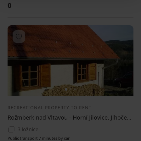
0
Add to favorites
1
2
3
RECREATIONAL PROPERTY TO RENT
Rožmberk nad Vltavou - Horní Jílovice, Jihočeský Region
3 ložnice
Public transport 7 minutes by car