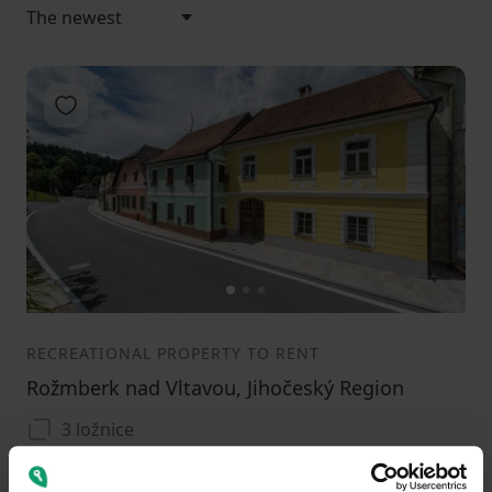
Add to favorites
1
2
3
RECREATIONAL PROPERTY TO RENT
Rožmberk nad Vltavou, Jihočeský Region
3 ložnice
Public transport 4 minutes by car