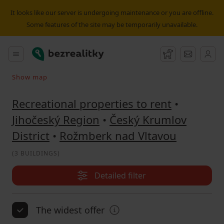
Recreational property to rent Rožmberk nad Vltavou | Bezr
It looks like our server is undergoing maintenance or you are offline.
Some features of the site may be temporarily unavailable.
Bezrealitky
Main menu
Watchdog
Message
Show map
Search on the map
Recreational properties to rent
•
Jihočeský Region
•
Český Krumlov
District
•
Rožmberk nad Vltavou
(
3 BUILDINGS
)
Detailed filter
The widest offer