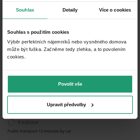
Souhlas
Detaily
Více o cookies
Add to favorites
Souhlas s použitím cookies
Výběr perfektních nájemníků nebo vysněného domova
může být fuška. Začněme tedy zlehka, a to povolením
cookies.​
Povolit vše
1
2
3
RECREATIONAL PROPERTY TO RENT
Upravit předvolby
Písečné, Vysočina Region
4 ložnice
Public transport 12 minutes by car