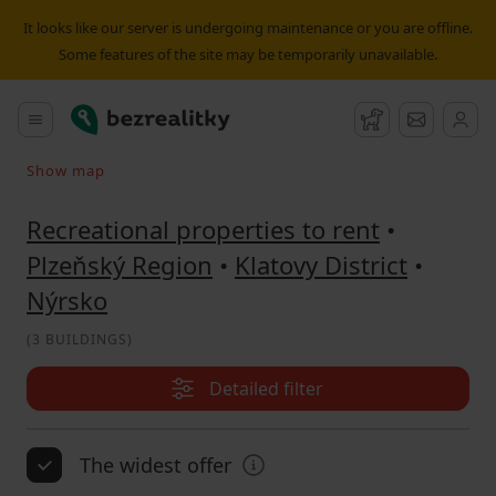
Recreational property to rent Nýrsko | Bezrealitky
It looks like our server is undergoing maintenance or you are offline.
Some features of the site may be temporarily unavailable.
Bezrealitky
Main menu
Watchdog
Message
Show map
Search on the map
Recreational properties to rent
•
Plzeňský Region
•
Klatovy District
•
Nýrsko
(
3 BUILDINGS
)
Detailed filter
The widest offer