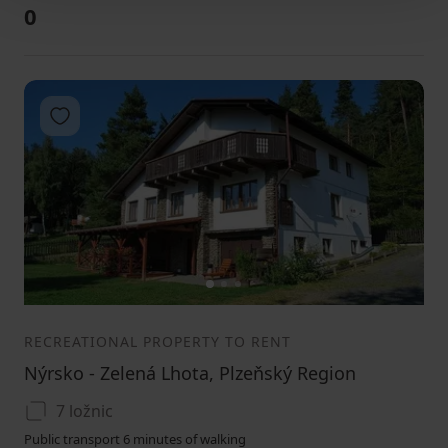
0
Add to favorites
1
2
3
RECREATIONAL PROPERTY TO RENT
Nýrsko - Zelená Lhota, Plzeňský Region
7 ložnic
Public transport 6 minutes of walking