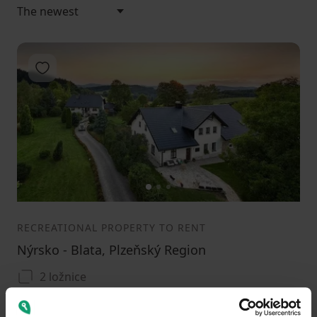
Add to favorites
1
2
3
RECREATIONAL PROPERTY TO RENT
Nýrsko - Blata, Plzeňský Region
2 ložnice
Public transport 3 minutes by car