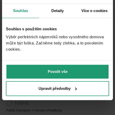
0
Souhlas
Detaily
Více o cookies
Add to favorites
Souhlas s použitím cookies
Výběr perfektních nájemníků nebo vysněného domova
může být fuška. Začněme tedy zlehka, a to povolením
cookies.​
Povolit vše
1
2
3
RECREATIONAL PROPERTY TO RENT
Upravit předvolby
Nýrsko - Zelená Lhota, Plzeňský Region
6 ložnic
Public transport 1 minute of walking