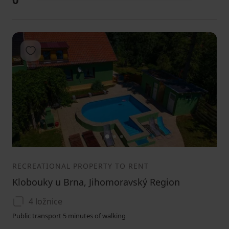
Add to favorites
1
2
3
RECREATIONAL PROPERTY TO RENT
Klobouky u Brna, Jihomoravský Region
4 ložnice
Public transport 5 minutes of walking