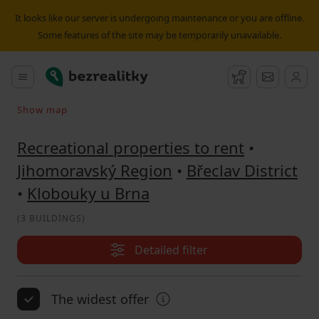
Recreational property to rent Klobouky u Brna | Bezrealitk
It looks like our server is undergoing maintenance or you are offline.
Some features of the site may be temporarily unavailable.
Bezrealitky
Main menu
Watchdog
Message
Show map
Search on the map
Recreational properties to rent
•
Jihomoravský Region
•
Břeclav District
•
Klobouky u Brna
(
3 BUILDINGS
)
Detailed filter
The widest offer