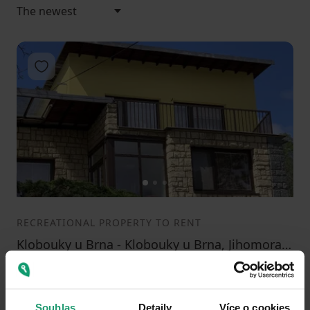
Add to favorites
1
2
3
RECREATIONAL PROPERTY TO RENT
Klobouky u Brna - Klobouky u Brna, Jihomoravský Region
5 ložnic
0
Souhlas
Detaily
Více o cookies