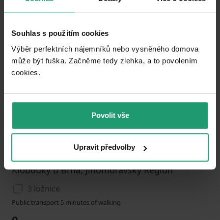
Souhlas s použitím cookies
Add to favorites
Výběr perfektních nájemníků nebo vysněného domova
může být fuška. Začněme tedy zlehka, a to povolením
cookies.​
Povolit vše
1
2
3
Upravit předvolby
RECREATIONAL PROPERTY TO RENT
Klobouky u Brna, Jihomoravský Region
3 ložnice
Public transport 5 minutes of walking
0