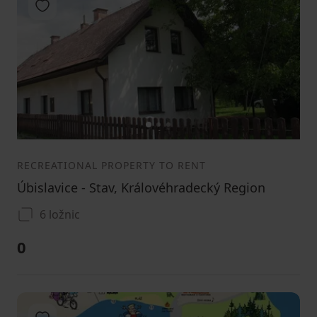
Add to favorites
1
2
3
RECREATIONAL PROPERTY TO RENT
Úbislavice - Stav, Královéhradecký Region
6 ložnic
0