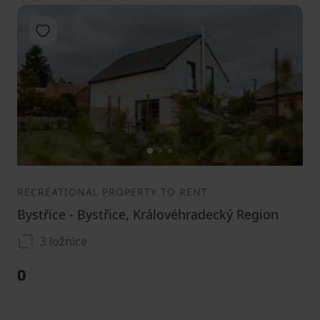
Add to favorites
1
2
3
RECREATIONAL PROPERTY TO RENT
Bystřice - Bystřice, Královéhradecký Region
3 ložnice
0