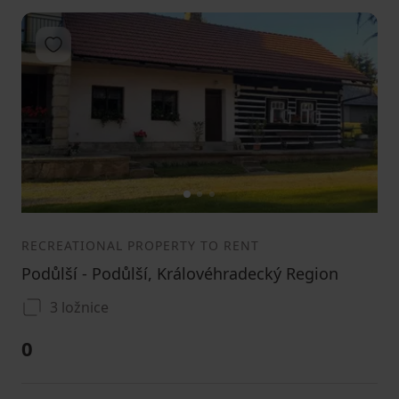
Add to favorites
1
2
3
RECREATIONAL PROPERTY TO RENT
Podůlší - Podůlší, Královéhradecký Region
3 ložnice
0