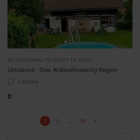
1
2
3
RECREATIONAL PROPERTY TO RENT
Úbislavice - Stav, Královéhradecký Region
2 ložnice
0
1
2
…
10
Current
Next