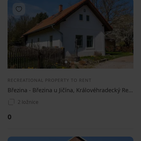
Add to favorites
1
2
3
RECREATIONAL PROPERTY TO RENT
Březina - Březina u Jičína, Královéhradecký Region
2 ložnice
0