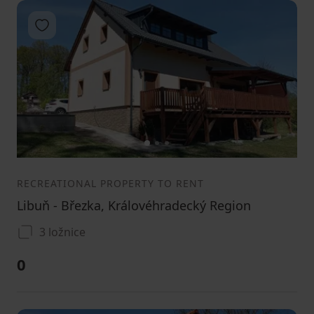
Add to favorites
1
2
3
RECREATIONAL PROPERTY TO RENT
Libuň - Březka, Královéhradecký Region
3 ložnice
0