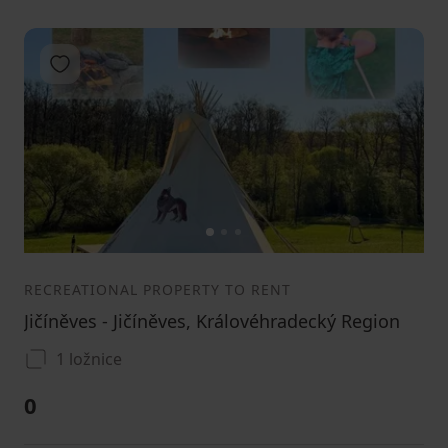
Add to favorites
1
2
3
RECREATIONAL PROPERTY TO RENT
Jičíněves - Jičíněves, Královéhradecký Region
1 ložnice
0