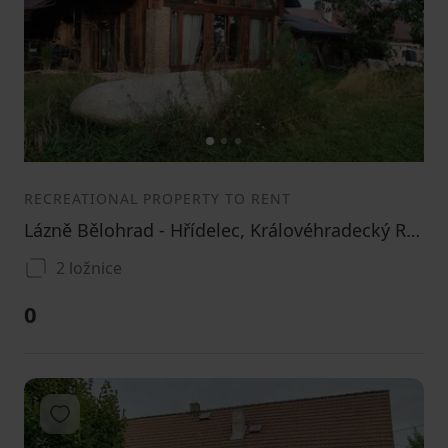
1
2
3
RECREATIONAL PROPERTY TO RENT
Lázně Bělohrad - Hřídelec, Královéhradecký Region
2 ložnice
0
Add to favorites