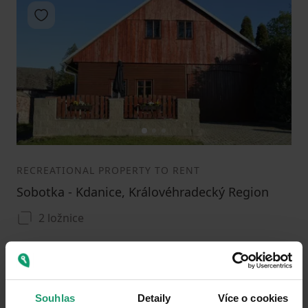
Add to favorites
1
2
3
RECREATIONAL PROPERTY TO RENT
Sobotka - Kdanice, Královéhradecký Region
2 ložnice
0
Souhlas
Detaily
Více o cookies