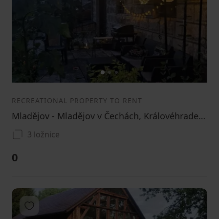
1
2
3
RECREATIONAL PROPERTY TO RENT
Mladějov - Mladějov v Čechách, Královéhradecký Region
3 ložnice
0
Add to favorites