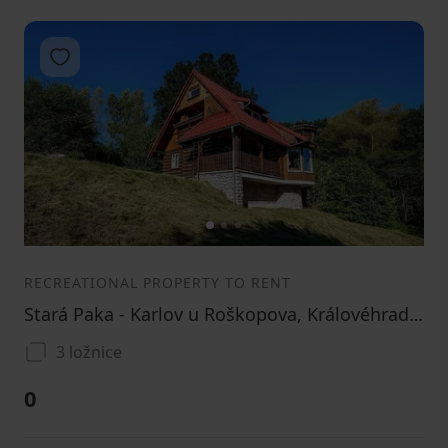
Add to favorites
1
2
3
RECREATIONAL PROPERTY TO RENT
Stará Paka - Karlov u Roškopova, Královéhradecký Region
3 ložnice
0