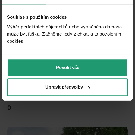
Add to favorites
Souhlas s použitím cookies
Výběr perfektních nájemníků nebo vysněného domova
může být fuška. Začněme tedy zlehka, a to povolením
cookies.​
1
2
3
Povolit vše
RECREATIONAL PROPERTY TO RENT
Brada-Rybníček - Brada, Královéhradecký Region
Upravit předvolby
2 ložnice
0