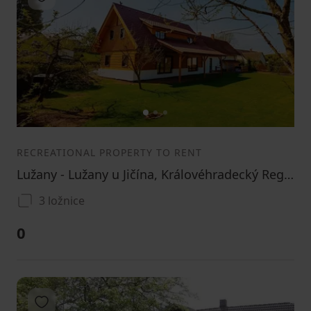
1
2
3
RECREATIONAL PROPERTY TO RENT
Lužany - Lužany u Jičína, Královéhradecký Region
3 ložnice
0
Add to favorites