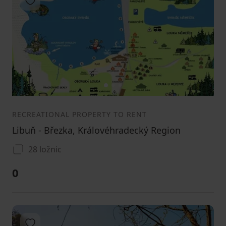
Add to favorites
1
2
3
RECREATIONAL PROPERTY TO RENT
Libuň - Březka, Královéhradecký Region
28 ložnic
0
Add to favorites