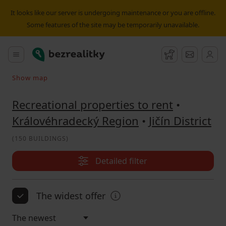
Recreational property to rent Jičín District | Bezrealitky
It looks like our server is undergoing maintenance or you are offline.
Some features of the site may be temporarily unavailable.
Bezrealitky
Main menu
Watchdog
Message
Show map
Search on the map
Recreational properties to rent
•
Královéhradecký Region
•
Jičín District
(
150 BUILDINGS
)
Detailed filter
The widest offer