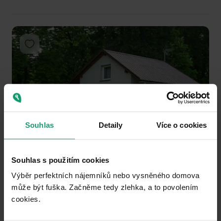
Add to favorites
Souhlas
Detaily
Více o cookies
1
2
3
RECREATIONAL PROPERTY TO RENT
Souhlas s použitím cookies
Jablunkov - Jablunkov, Moravskoslezský Region
Výběr perfektních nájemníků nebo vysněného domova
může být fuška. Začněme tedy zlehka, a to povolením
1 ložnice
cookies.​
0