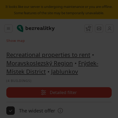
Recreational property to rent Jablunkov | Bezrealitky
It looks like our server is undergoing maintenance or you are offline.
Some features of the site may be temporarily unavailable.
Bezrealitky
Main menu
Watchdog
Message
Show map
Search on the map
Recreational properties to rent
•
Moravskoslezský Region
•
Frýdek-
Místek District
•
Jablunkov
(
4 BUILDINGS
)
Detailed filter
The widest offer