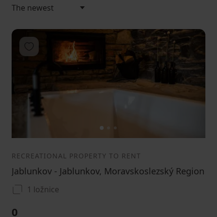
Add to favorites
1
2
3
RECREATIONAL PROPERTY TO RENT
Jablunkov - Jablunkov, Moravskoslezský Region
1 ložnice
0