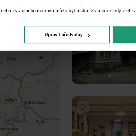
 nebo vysněného domova může být fuška. Začněme tedy zlehka, 
Add to favorites
Upravit předvolby
1
2
3
Add to favorites