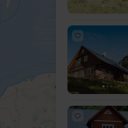
1
2
3
Add to favorites
1
2
3
Add to favorites