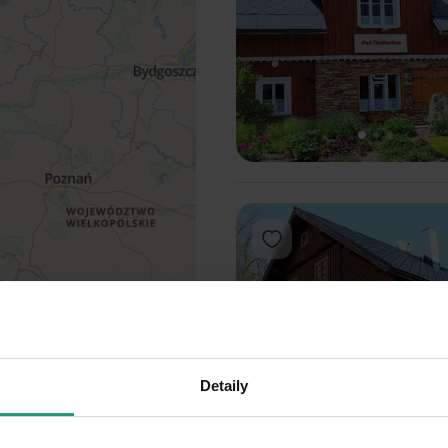
1
2
3
Add to favorites
Detaily
1
2
3