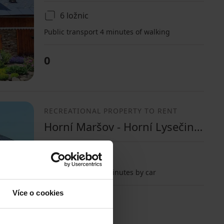
6 ložnic
Public transport 4 minutes of walking
0
RECREATIONAL PROPERTY TO RENT
Horní Maršov - Horní Lysečiny, Královéhradecký Region
4 ložnice
Public transport 5 minutes by car
Více o cookies
0