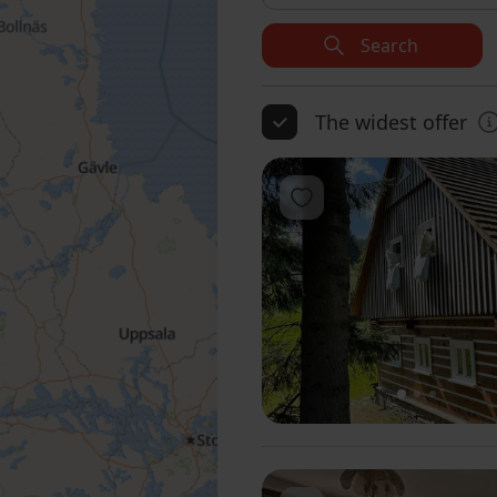
Search
The widest offer
Add to favorites
1
2
3