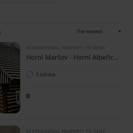
RECREATIONAL PROPERTY TO RENT
Horní Maršov - Horní Albeřice, Královéhradecký Region
3 ložnice
0
RECREATIONAL PROPERTY TO RENT