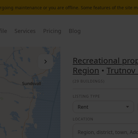
dergoing maintenance or you are offline. Some features of the site 
ile
Services
Pricing
Blog
Recreational prop
Close the list
Region
•
Trutnov 
(
29 BUILDINGS
)
LISTING TYPE
Rent
LOCATION