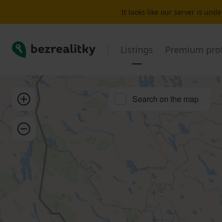
Recreational property to rent Horní Maršov | Bezrealitky
It looks like our server is un
Bezrealitky
Listings
Premium prof
Zoom in
Search on the map
Zoom out