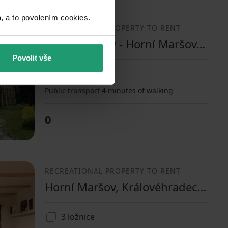
a to povolením cookies.​
RECREATIONAL PROPERTY TO RENT
Horní Maršov - Horní Maršov, Královéhradecký Region
Povolit vše
6 ložnic
Public transport 4 minutes of walking
0
RECREATIONAL PROPERTY TO RENT
Horní Maršov, Královéhradecký Region
3 ložnice