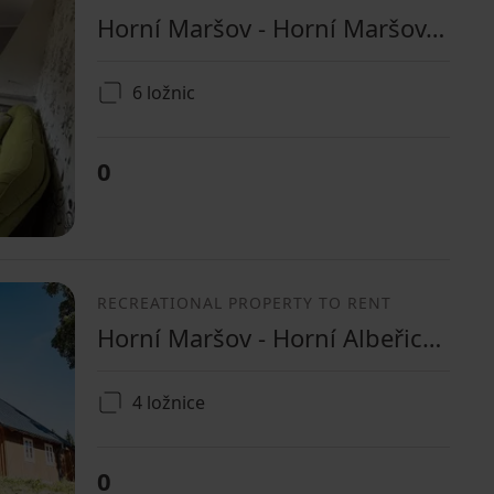
Horní Maršov - Horní Maršov, Královéhradecký Region
6 ložnic
0
RECREATIONAL PROPERTY TO RENT
Horní Maršov - Horní Albeřice, Královéhradecký Region
4 ložnice
0