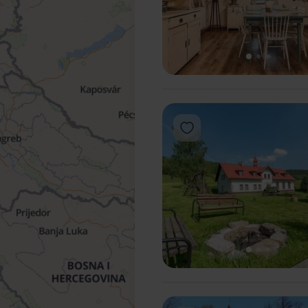
1
2
3
Add to favorites
1
2
3