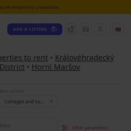
may be temporarily unavailable.
Watchdog
Messages
🇬🇧
ADD A LISTING
erties to rent
•
Královéhradecký
District
•
Horní Maršov
REAL ESTATE
Cottages and summer houses
Other parameters