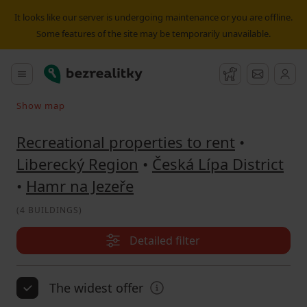
Recreational property to rent Hamr na Jezeře | Bezrealitky
It looks like our server is undergoing maintenance or you are offline.
Some features of the site may be temporarily unavailable.
Bezrealitky
Main menu
Watchdog
Message
Show map
Search on the map
Recreational properties to rent
•
Liberecký Region
•
Česká Lípa District
•
Hamr na Jezeře
(
4 BUILDINGS
)
Detailed filter
The widest offer