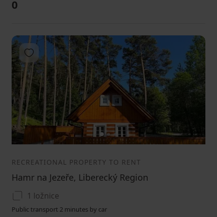
0
Add to favorites
1
2
3
RECREATIONAL PROPERTY TO RENT
Hamr na Jezeře, Liberecký Region
1 ložnice
Public transport 2 minutes by car