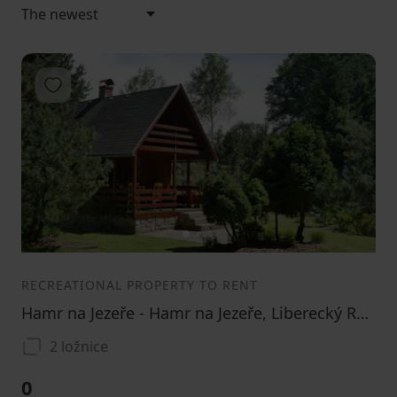
Add to favorites
1
2
3
RECREATIONAL PROPERTY TO RENT
Hamr na Jezeře - Hamr na Jezeře, Liberecký Region
2 ložnice
0