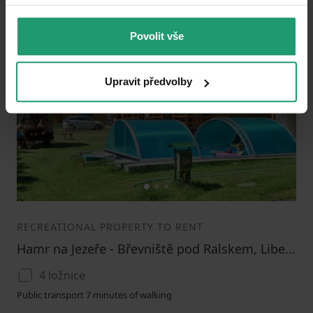
Povolit vše
Add to favorites
Upravit předvolby
1
2
3
RECREATIONAL PROPERTY TO RENT
Hamr na Jezeře - Břevniště pod Ralskem, Liberecký Region
4 ložnice
Public transport 7 minutes of walking