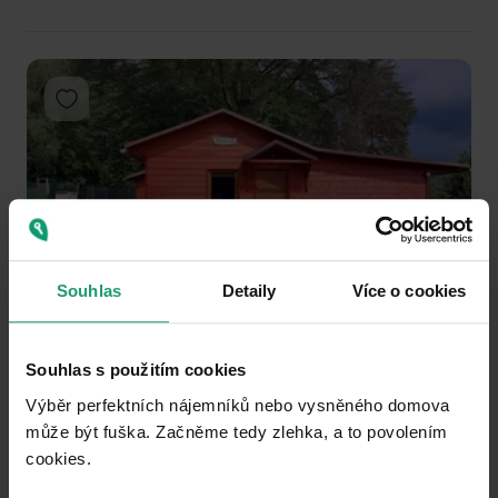
Add to favorites
Souhlas
Detaily
Více o cookies
1
2
3
RECREATIONAL PROPERTY TO RENT
Souhlas s použitím cookies
Hamr na Jezeře - Hamr na Jezeře, Liberecký Region
Výběr perfektních nájemníků nebo vysněného domova
2 ložnice
může být fuška. Začněme tedy zlehka, a to povolením
Public transport 5 minutes of walking
cookies.​
0