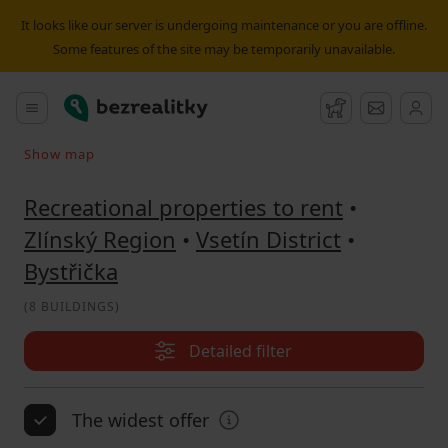
Recreational property to rent Bystřička | Bezrealitky
It looks like our server is undergoing maintenance or you are offline.
Some features of the site may be temporarily unavailable.
Bezrealitky
Main menu
Watchdog
Message
Show map
Search on the map
Recreational properties to rent
•
Zlínský Region
•
Vsetín District
•
Bystřička
(
8 BUILDINGS
)
Detailed filter
The widest offer