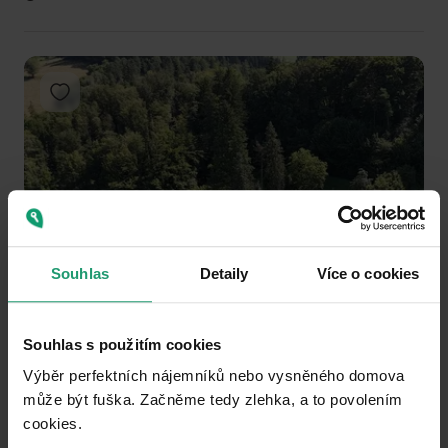
Add to favorites
1
2
3
Souhlas
Detaily
Více o cookies
RECREATIONAL PROPERTY TO RENT
Souhlas s použitím cookies
Bystřička II, Zlínský Region
Výběr perfektních nájemníků nebo vysněného domova
6 ložnic
může být fuška. Začněme tedy zlehka, a to povolením
Public transport 6 minutes of walking
cookies.​