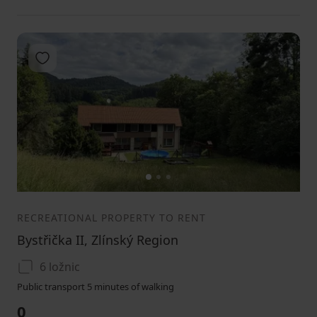
Add to favorites
1
2
3
RECREATIONAL PROPERTY TO RENT
Bystřička II, Zlínský Region
6 ložnic
Public transport 5 minutes of walking
0