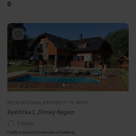
0
Add to favorites
1
2
3
RECREATIONAL PROPERTY TO RENT
Bystřička I, Zlínský Region
7 ložnic
Public transport 8 minutes of walking