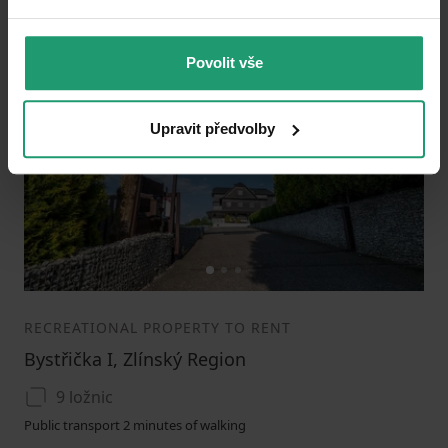
0
Povolit vše
Add to favorites
Upravit předvolby
1
2
3
RECREATIONAL PROPERTY TO RENT
Bystřička I, Zlínský Region
9 ložnic
Public transport 2 minutes of walking