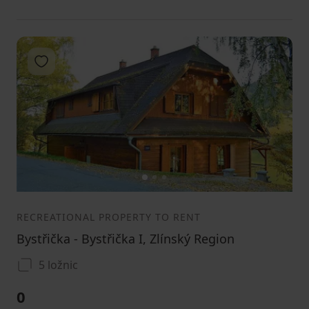
Add to favorites
1
2
3
RECREATIONAL PROPERTY TO RENT
Bystřička - Bystřička I, Zlínský Region
5 ložnic
0