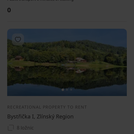
0
Add to favorites
1
2
3
RECREATIONAL PROPERTY TO RENT
Bystřička I, Zlínský Region
8 ložnic