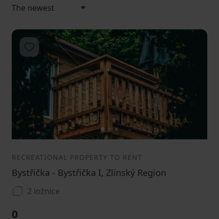
Add to favorites
1
2
3
RECREATIONAL PROPERTY TO RENT
Bystřička - Bystřička I, Zlínský Region
2 ložnice
0