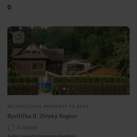
0
Add to favorites
1
2
3
RECREATIONAL PROPERTY TO RENT
Bystřička II, Zlínský Region
3 ložnice
Public transport 6 minutes of walking