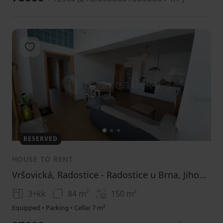
Add to favorites
1
2
3
RESERVED
HOUSE TO RENT
Vršovická, Radostice - Radostice u Brna, Jihomoravský Region
3+kk
84 m²
150
m²
Equipped • Parking • Cellar 7 m²