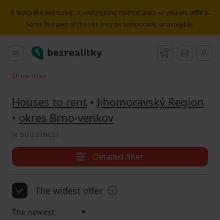
House to rent okres Brno-venkov | Bezrealitky
It looks like our server is undergoing maintenance or you are offline.
Some features of the site may be temporarily unavailable.
Bezrealitky
Main menu
Watchdog
Message
Show map
Search on the map
Houses to rent
•
Jihomoravský Region
•
okres Brno-venkov
(
4 BUILDINGS
)
Detailed filter
The widest offer