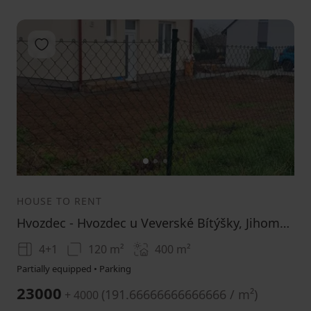
Add to favorites
1
2
3
HOUSE TO RENT
Hvozdec - Hvozdec u Veverské Bítýšky, Jihomoravský Region
4+1
120 m²
400
m²
Partially equipped • Parking
23000
(
191.66666666666666 / m²
)
+ 4000