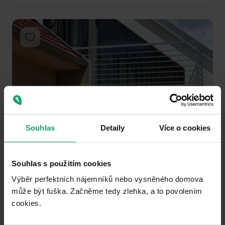
Add to favorites
1
2
3
Souhlas
Detaily
Více o cookies
DON’T MISS OUT
HOUSE TO RENT
Souhlas s použitím cookies
Mezírka, Prštice - Prštice, Jihomoravský Region
Výběr perfektních nájemníků nebo vysněného domova
3+kk
160 m²
1
m²
může být fuška. Začněme tedy zlehka, a to povolením
Partially equipped • Parking • Garage • Balcony 6 m²
cookies.​
25000
(
156.25 / m²
)
+ 6000