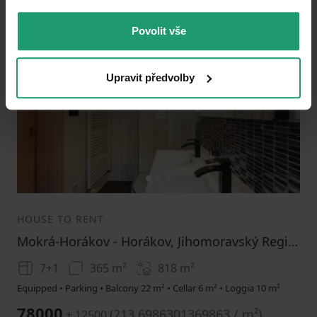
Povolit vše
Add to favorites
Upravit předvolby
1
2
3
HOUSE TO RENT
Mokrá-Horákov - Horákov, Jihomoravský Region
7+1
365 m²
818
m²
Equipped • Parking • Balcony 22 m² • Cellar 6 m² • Loggia 10 m²
78000
(
213.6986301369863 / m²
)
+ 12500