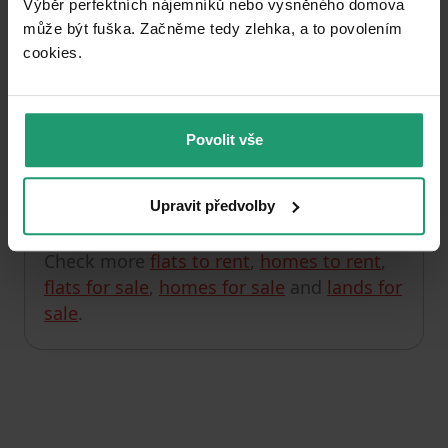
Výběr perfektních nájemníků nebo vysněného domova
může být fuška. Začněme tedy zlehka, a to povolením
Unfortunately, we currently have no offers in this
cookies.​
section.
You can check out, for example, the listings in
Litoměřice District
.
Povolit vše
Upravit předvolby
Check the next property
Check more
flats to rent
,
homes to rent
,
flats for sale
,
homes for sale
and
lands for
sale
.