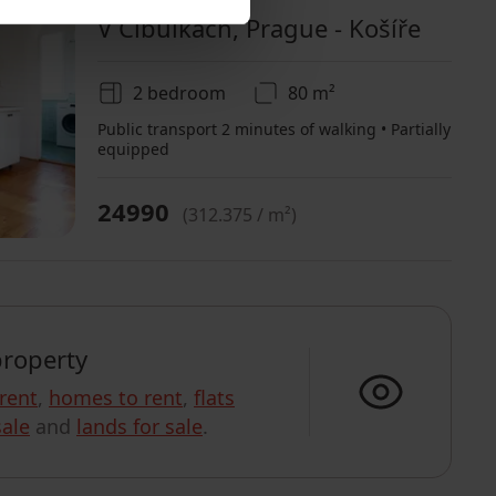
V Cibulkách, Prague - Košíře
2 bedroom
80 m²
Public transport 2 minutes of walking • Partially
equipped
24990
(
312.375 / m²
)
property
 rent
,
homes to rent
,
flats
ale
and
lands for sale
.