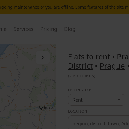
dergoing maintenance or you are offline. Some features of the site 
ile
Services
Pricing
Blog
Flats to rent
•
Pr
Close the list
District
•
Prague
(
2 BUILDINGS
)
LISTING TYPE
Rent
LOCATION