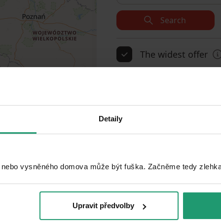
Search
The widest offer
Add to favorites
Detaily
 nebo vysněného domova může být fuška. Začněme tedy zlehka, 
1
2
3
DON’T MISS OUT
Upravit předvolby