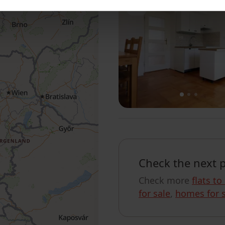
Add to favorites
1
2
3
Check the next 
Check more
flats to
for sale
,
homes for s