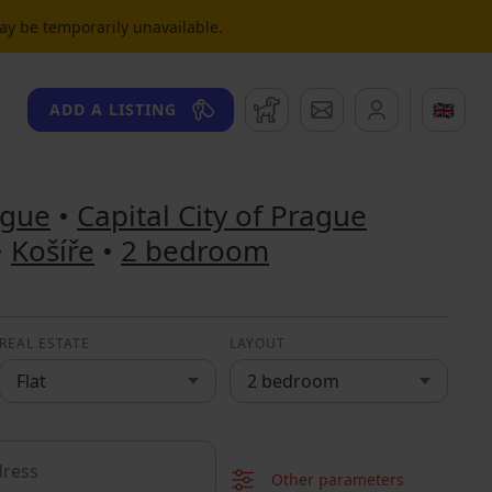
may be temporarily unavailable.
Watchdog
Messages
🇬🇧
ADD A LISTING
ague
•
Capital City of Prague
•
Košíře
•
2 bedroom
REAL ESTATE
LAYOUT
Flat
2 bedroom
Other parameters