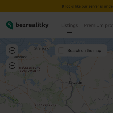
Flat to rent 2 bedroom Košíře | Bezrealitky
It looks like our server is un
Bezrealitky
Listings
Premium prof
Zoom in
Search on the map
Zoom out