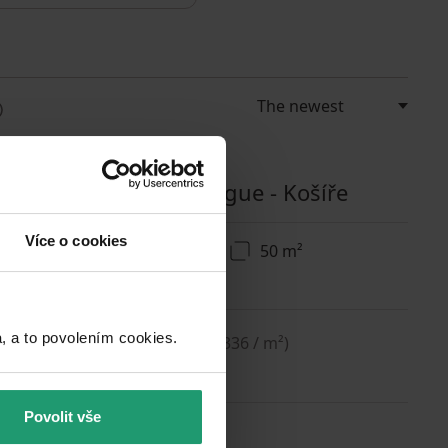
FLAT TO RENT
Plzeňská, Prague - Košíře
Více o cookies
2 bedroom
50 m²
Partially equipped
16800
a to povolením cookies.​
+ 750
(
336 / m²
)
Povolit vše
FLAT TO RENT