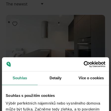
Add to favorites
1
2
3
Souhlas
Detaily
Více o cookies
FLAT TO RENT
Angolská, Prague - Vokovice
Souhlas s použitím cookies
3+kk
55 m²
Výběr perfektních nájemníků nebo vysněného domova
Partially equipped • Lift • Cellar 2 m² • Loggia 2 m²
může být fuška. Začněme tedy zlehka, a to povolením