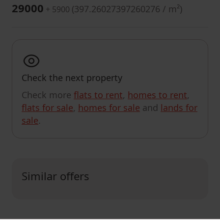
29000
(
397.26027397260276 / m²
)
+ 5900
Check the next property
Check more
flats to rent
,
homes to rent
,
flats for sale
,
homes for sale
and
lands for
sale
.
Similar offers
CUSTOMIZE SEARCH RESULTS
MapLibre
|
© OpenMapTiles
© OpenStreetMap contributors