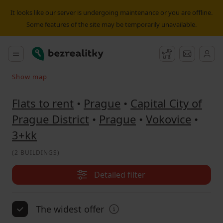
Flat to rent 3+kk Vokovice | Bezrealitky
It looks like our server is undergoing maintenance or you are offline.
Some features of the site may be temporarily unavailable.
Bezrealitky
Main menu
Watchdog
Message
Show map
Search on the map
Flats to rent
•
Prague
•
Capital City of
Prague District
•
Prague
•
Vokovice
•
3+kk
(
2 BUILDINGS
)
Detailed filter
The widest offer