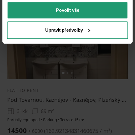
Povolit vše
Add to favorites
Upravit předvolby
1
2
3
FLAT TO RENT
Pod Továrnou, Kaznějov - Kaznějov, Plzeňský Region
3+kk
89 m²
Partially equipped • Parking • Terrace 15 m²
14500
(
162.92134831460675 / m²
)
+ 6000