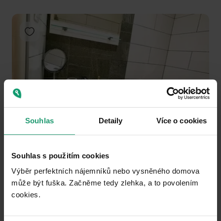
Add to favorites
1
2
3
Souhlas
Detaily
Více o cookies
FLAT TO RENT
Souhlas s použitím cookies
Pernarec - Pernarec, Plzeňský Region
Výběr perfektních nájemníků nebo vysněného domova
3+1
56 m²
může být fuška. Začněme tedy zlehka, a to povolením
Partially equipped • Parking • Cellar 4 m²
cookies.​
13900
(
248.21428571428572 / m²
)
+ 4000