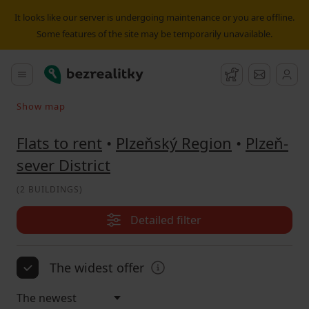
Flat to rent Plzeň-sever District | Bezrealitky
It looks like our server is undergoing maintenance or you are offline.
Some features of the site may be temporarily unavailable.
Bezrealitky
Main menu
Watchdog
Message
Show map
Search on the map
Flats to rent
•
Plzeňský Region
•
Plzeň-
sever District
(
2 BUILDINGS
)
Detailed filter
The widest offer