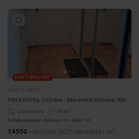
Add to favorites
1
2
3
DON’T MISS OUT
FLAT TO RENT
Petra Křičky, Ostrava - Moravská Ostrava, Moravskoslezský Region
2 bedroom
59 m²
Partially equipped • Balcony 2 m² • Cellar 1 m²
14500
(
245.76271186440678 / m²
)
+ 4315