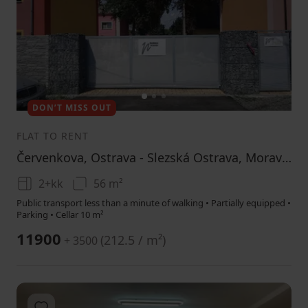
1
2
3
DON’T MISS OUT
FLAT TO RENT
Červenkova, Ostrava - Slezská Ostrava, Moravskoslezský Region
2+kk
56 m²
Public transport less than a minute of walking • Partially equipped •
Parking • Cellar 10 m²
11900
(
212.5 / m²
)
+ 3500
Add to favorites