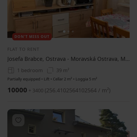
1
2
3
DON’T MISS OUT
FLAT TO RENT
Josefa Brabce, Ostrava - Moravská Ostrava, Moravskoslezský Region
1 bedroom
39 m²
Partially equipped • Lift • Cellar 2 m² • Loggia 5 m²
10000
(
256.4102564102564 / m²
)
+ 3400
Add to favorites