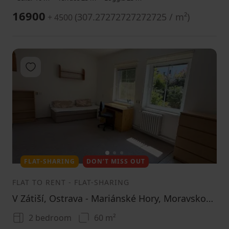
16900
(
307.27272727272725 / m²
)
+ 4500
Add to favorites
1
2
3
FLAT-SHARING
DON’T MISS OUT
FLAT TO RENT
-
FLAT-SHARING
V Zátiší, Ostrava - Mariánské Hory, Moravskoslezský Region
2 bedroom
60 m²