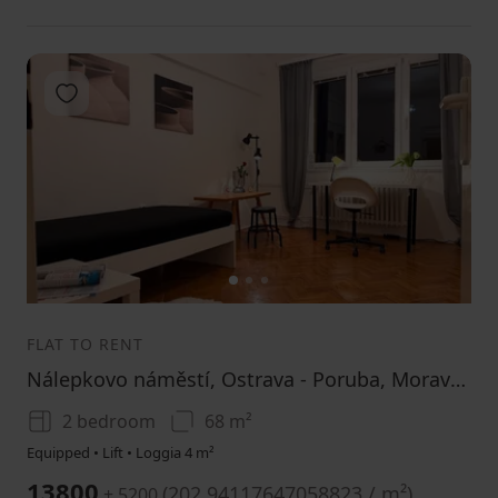
Add to favorites
1
2
3
FLAT TO RENT
Nálepkovo náměstí, Ostrava - Poruba, Moravskoslezský Region
2 bedroom
68 m²
Equipped • Lift • Loggia 4 m²
13800
(
202.94117647058823 / m²
)
+ 5200