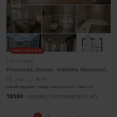
Add to favorites
1
2
3
DON’T MISS OUT
FLAT TO RENT
Provaznická, Ostrava - Hrabůvka, Moravskoslezský Region
2+kk
46 m²
Partially equipped • Garage • Balcony 4.5 m² • Cellar 7 m²
18500
(
402.17391304347825 / m²
)
+ 3300
1
2
…
4