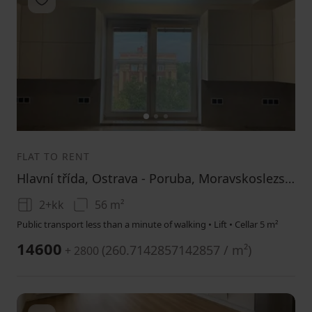
1
2
3
FLAT TO RENT
Hlavní třída, Ostrava - Poruba, Moravskoslezský Region
2+kk
56 m²
Public transport less than a minute of walking • Lift • Cellar 5 m²
14600
(
260.7142857142857 / m²
)
+ 2800