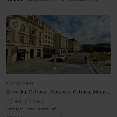
Add to favorites
1
2
3
FLAT TO RENT
Zámecká, Ostrava - Moravská Ostrava, Moravskoslezský Region
3+1
80 m²
Partially equipped • Terrace 3 m²