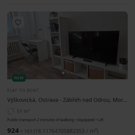
Add to favorites
1
2
3
NEW
FLAT TO RENT
Výškovická, Ostrava - Zábřeh nad Odrou, Moravskoslezský Region
51 m²
Public transport 2 minutes of walking • Equipped • Lift
924
(
18.11764705882353 / m²
)
+ 163