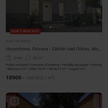
1
2
3
DON’T MISS OUT
FLAT TO RENT
Horymírova, Ostrava - Zábřeh nad Odrou, Moravskoslezský Region
3+kk
60 m²
Public transport 3 minutes of walking • Partially equipped • Parking
• Balcony 5 m² • Cellar 20 m² • Terrace 5 m² • Loggia 5 m²
18900
(
315 / m²
)
+ 1500
Add to favorites