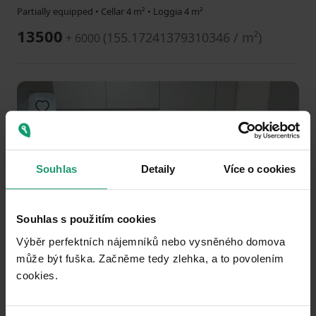
Partially equipped • Cellar 4 m² • Loggia 4 m²
13500
(
155.17241379310346 / m²
)
+ 6000
Add to favorites
Souhlas
Detaily
Více o cookies
Souhlas s použitím cookies
1
2
3
DON’T MISS OUT
Výběr perfektních nájemníků nebo vysněného domova
může být fuška. Začněme tedy zlehka, a to povolením
FLAT TO RENT
cookies.​
Kravařská, Ostrava - Mariánské Hory, Moravskoslezský Region
2+kk
48 m²