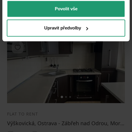
Partially equipped
Povolit vše
15000
(
312.5 / m²
)
+ 1410
Upravit předvolby
Add to favorites
1
2
3
FLAT TO RENT
Výškovická, Ostrava - Zábřeh nad Odrou, Moravskoslezský Region