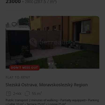
23000
(
287.5 / m²
)
+ 2800
Add to favorites
1
2
3
DON’T MISS OUT
FLAT TO RENT
Slezská Ostrava, Moravskoslezský Region
2+kk
55 m²
Public transport 2 minutes of walking • Partially equipped • Parking
• Cellar 10 m² • Terrace 25 m² • Loggia 25 m²