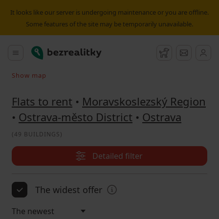
Flat to rent Ostrava | Bezrealitky
It looks like our server is undergoing maintenance or you are offline.
Some features of the site may be temporarily unavailable.
Bezrealitky
Main menu
Watchdog
Message
Show map
Search on the map
Flats to rent
•
Moravskoslezský Region
•
Ostrava-město District
•
Ostrava
(
49 BUILDINGS
)
Detailed filter
The widest offer