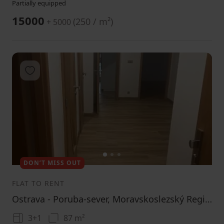
Partially equipped
15000
(
250 / m²
)
+ 5000
Add to favorites
1
2
3
DON’T MISS OUT
FLAT TO RENT
Ostrava - Poruba-sever, Moravskoslezský Region
3+1
87 m²