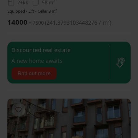
2+kk
58 m²
Equipped • Lift • Cellar 3 m²
14000
(
241.3793103448276 / m²
)
+ 7500
Discounted real estate
​A new home awaits
Find out more
Add to favorites