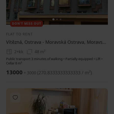
1
2
3
DON’T MISS OUT
FLAT TO RENT
Vítězná, Ostrava - Moravská Ostrava, Moravskoslezský Region
2+kk
48 m²
Public transport 3 minutes of walking • Partially equipped • Lift •
Cellar 8 m²
13000
(
270.8333333333333 / m²
)
+ 3000
Add to favorites