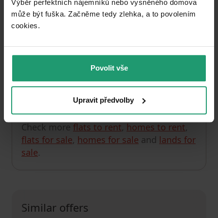
Výběr perfektních nájemníků nebo vysněného domova
může být fuška. Začněme tedy zlehka, a to povolením
Unfortunately, we currently have no offers in this
cookies.​
section.
You can check out, for example, the listings in
Liberec District
.
Povolit vše
Upravit předvolby
Check the next property
Check more
flats to rent
,
homes to rent
,
flats for sale
,
homes for sale
and
lands for
sale
.
Similar offers