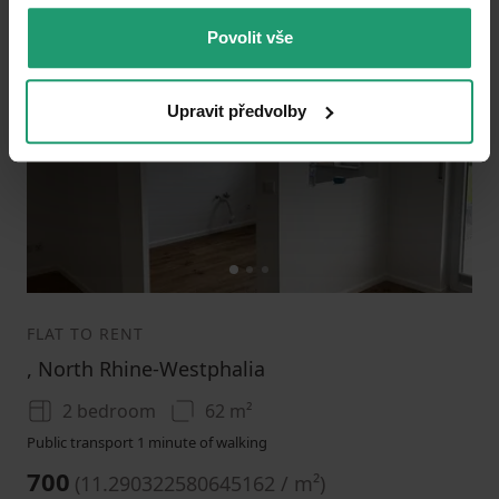
Povolit vše
Add to favorites
Upravit předvolby
1
2
3
FLAT TO RENT
, North Rhine-Westphalia
2 bedroom
62 m²
Public transport 1 minute of walking
700
(
11.290322580645162 / m²
)