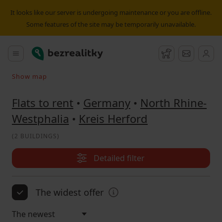
Flat to rent Kreis Herford | Bezrealitky
It looks like our server is undergoing maintenance or you are offline.
Some features of the site may be temporarily unavailable.
Bezrealitky
Main menu
Watchdog
Message
Show map
Search on the map
Flats to rent
•
Germany
•
North Rhine-
Westphalia
•
Kreis Herford
(
2 BUILDINGS
)
Detailed filter
The widest offer