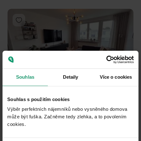
Add to favorites
1
2
3
Souhlas
Detaily
Více o cookies
FLAT TO RENT
Souhlas s použitím cookies
Hengistweg 25, , North Rhine-Westphalia
Výběr perfektních nájemníků nebo vysněného domova
4+1
81 m²
může být fuška. Začněme tedy zlehka, a to povolením
Public transport 2 minutes of walking • Parking
cookies.​
790
(
9.753086419753087 / m²
)