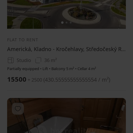
1
2
3
FLAT TO RENT
Americká, Kladno - Kročehlavy, Středočeský Region
Studio
36 m²
Partially equipped • Lift • Balcony 5 m² • Cellar 4 m²
15500
(
430.55555555555554 / m²
)
+ 2500
Add to favorites