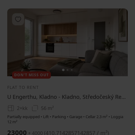
Add to favorites
1
2
3
DON’T MISS OUT
FLAT TO RENT
U Engerthu, Kladno - Kladno, Středočeský Region
2+kk
56 m²
Partially equipped • Lift • Parking • Garage • Cellar 2.3 m² • Loggia
12 m²
23000
(
410.7142857142857 / m²
)
+ 4000