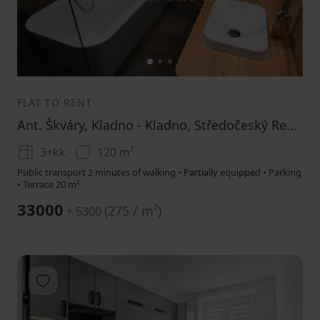
1
2
3
FLAT TO RENT
Ant. Škváry, Kladno - Kladno, Středočeský Region
3+kk
120 m²
Public transport 2 minutes of walking • Partially equipped • Parking
• Terrace 20 m²
33000
(
275 / m²
)
+ 5300
Add to favorites