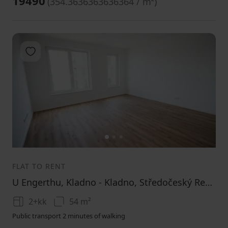
19490
(
354.3636363636364 / m²
)
Add to favorites
1
2
3
FLAT TO RENT
U Engerthu, Kladno - Kladno, Středočeský Region
2+kk
54 m²
Public transport 2 minutes of walking