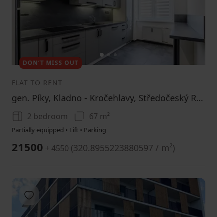
1
2
3
DON’T MISS OUT
FLAT TO RENT
gen. Píky, Kladno - Kročehlavy, Středočeský Region
2 bedroom
67 m²
Partially equipped • Lift • Parking
21500
(
320.8955223880597 / m²
)
+ 4550
Add to favorites