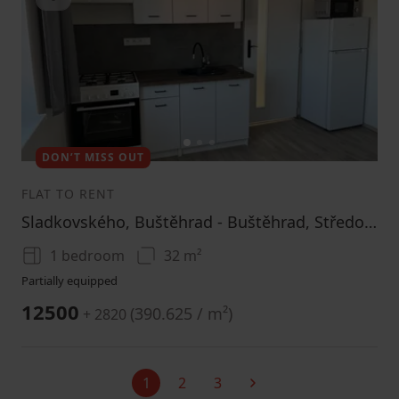
1
2
3
DON’T MISS OUT
FLAT TO RENT
Sladkovského, Buštěhrad - Buštěhrad, Středočeský Region
1 bedroom
32 m²
Partially equipped
12500
(
390.625 / m²
)
+ 2820
1
2
3
Current
Next