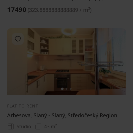
17490
(
323.8888888888889 / m²
)
Add to favorites
1
2
3
FLAT TO RENT
Arbesova, Slaný - Slaný, Středočeský Region
Studio
43 m²