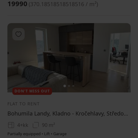
19990
(
370.18518518518516 / m²
)
Add to favorites
1
2
3
DON’T MISS OUT
FLAT TO RENT
Bohumila Landy, Kladno - Kročehlavy, Středočeský Region
4+kk
90 m²
Partially equipped • Lift • Garage