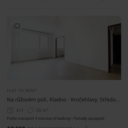
Add to favorites
1
2
3
FLAT TO RENT
Na růžovém poli, Kladno - Kročehlavy, Středočeský Region
3+1
55 m²
Public transport 3 minutes of walking • Partially equipped