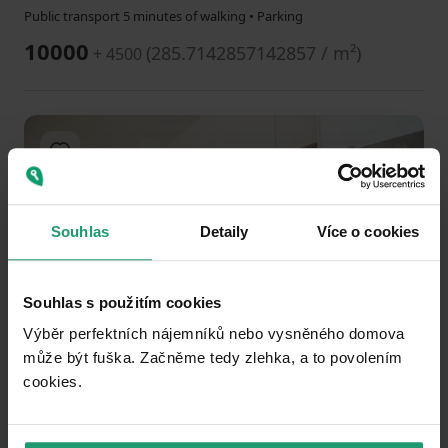
Public transport 5 minutes of walking • Parking
10000
(
285.7142857142857 / m²
)
+ 4500
Add to favorites
Souhlas
Detaily
Více o cookies
Souhlas s použitím cookies
1
2
3
Výběr perfektních nájemníků nebo vysněného domova
může být fuška. Začněme tedy zlehka, a to povolením
FLAT TO RENT
cookies.​
Vitry, Kladno - Kročehlavy, Středočeský Region
2+kk
73 m²