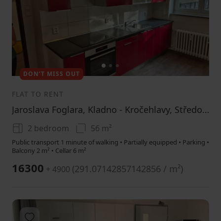
1
2
3
DON’T MISS OUT
FLAT TO RENT
Jaroslava Foglara, Kladno - Kročehlavy, Středočeský Region
2 bedroom
56 m²
Public transport 1 minute of walking • Partially equipped • Parking •
Balcony 2 m² • Cellar 6 m²
16300
(
291.07142857142856 / m²
)
+ 4900
Add to favorites