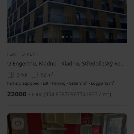
1
2
3
FLAT TO RENT
U Engerthu, Kladno - Kladno, Středočeský Region
2+kk
62 m²
Partially equipped • Lift • Parking • Cellar 3 m² • Loggia 12 m²
22000
(
354.83870967741933 / m²
)
+ 6000
Add to favorites