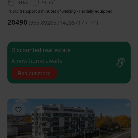
3+kk
56 m²
Public transport 3 minutes of walking • Partially equipped
20490
(
365.89285714285717 / m²
)
Discounted real estate
​A new home awaits
Find out more
Add to favorites