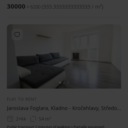
30000
(
333.3333333333333 / m²
)
+ 6200
Add to favorites
1
2
3
FLAT TO RENT
Jaroslava Foglara, Kladno - Kročehlavy, Středočeský Region
2+kk
54 m²
Public transport 2 minutes of walking • Partially equipped