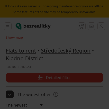
Flat to rent Kladno District | Bezrealitky
It looks like our server is undergoing maintenance or you are offline.
Some features of the site may be temporarily unavailable.
Bezrealitky
Main menu
Watchdog
Message
Show map
Search on the map
Flats to rent
•
Středočeský Region
•
Kladno District
(
36 BUILDINGS
)
Detailed filter
The widest offer