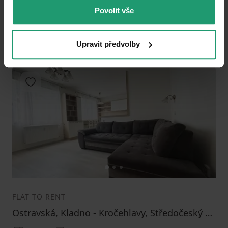
Povolit vše
Public transport 1 minute of walking
17490
(
239.58904109589042 / m²
)
Upravit předvolby
Add to favorites
1
2
3
FLAT TO RENT
Ostravská, Kladno - Kročehlavy, Středočeský Region