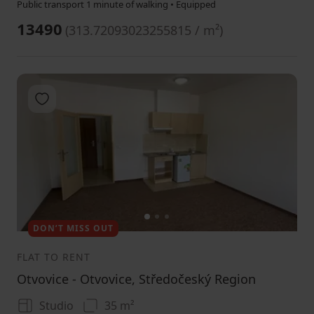
Public transport 1 minute of walking • Equipped
13490
(
313.72093023255815 / m²
)
Add to favorites
1
2
3
DON’T MISS OUT
FLAT TO RENT
Otvovice - Otvovice, Středočeský Region
Studio
35 m²