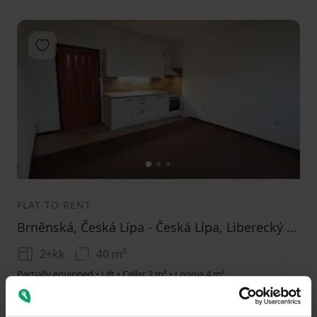
Add to favorites
1
2
3
FLAT TO RENT
Brněnská, Česká Lípa - Česká Lípa, Liberecký Region
2+kk
40 m²
Partially equipped • Lift • Cellar 2 m² • Loggia 4 m²
8500
(
212.5 / m²
)
+ 4400