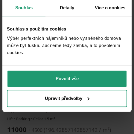
Souhlas
Detaily
Více o cookies
Add to favorites
Souhlas s použitím cookies
Výběr perfektních nájemníků nebo vysněného domova
může být fuška. Začněme tedy zlehka, a to povolením
cookies.​
1
2
3
Povolit vše
FLAT TO RENT
Sluneční, Česká Lípa - Česká Lípa, Liberecký Region
Upravit předvolby
2 bedroom
56 m²
Lift • Parking • Cellar 1.5 m²
11000
(
196.42857142857142 / m²
)
+ 4500