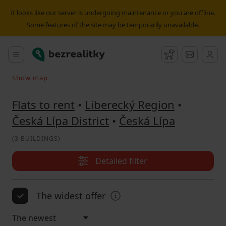
Flat to rent Česká Lípa | Bezrealitky
It looks like our server is undergoing maintenance or you are offline.
Some features of the site may be temporarily unavailable.
Bezrealitky
Main menu
Watchdog
Message
Show map
Search on the map
Flats to rent
•
Liberecký Region
•
Česká Lípa District
•
Česká Lípa
(
3 BUILDINGS
)
Detailed filter
The widest offer