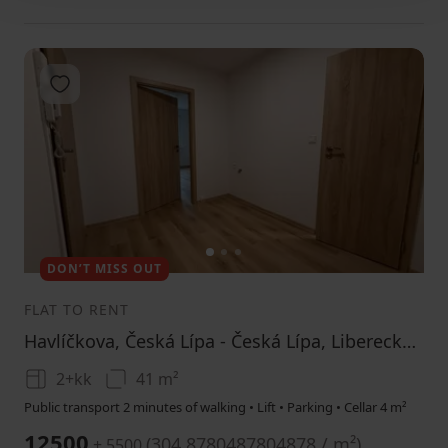
Add to favorites
1
2
3
DON’T MISS OUT
FLAT TO RENT
Havlíčkova, Česká Lípa - Česká Lípa, Liberecký Region
2+kk
41 m²
Public transport 2 minutes of walking • Lift • Parking • Cellar 4 m²
12500
(
304.8780487804878 / m²
)
+ 5500