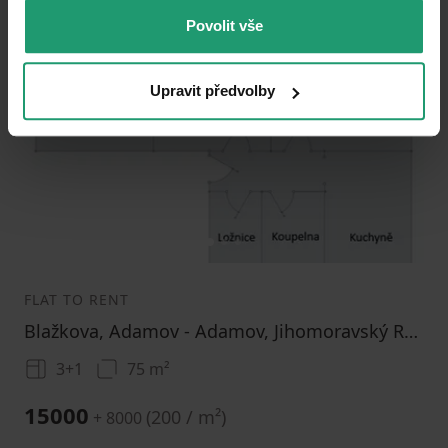
Povolit vše
Add to favorites
Upravit předvolby
1
2
3
FLAT TO RENT
Blažkova, Adamov - Adamov, Jihomoravský Region
3+1
75 m²
15000
(
200 / m²
)
+ 8000