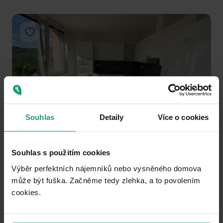
Add to favorites
Souhlas
Detaily
Více o cookies
1
2
3
FLAT TO RENT
Souhlas s použitím cookies
Družstevní, Adamov - Adamov, Jihomoravský Region
Výběr perfektních nájemníků nebo vysněného domova
3+1
75 m²
může být fuška. Začněme tedy zlehka, a to povolením
cookies.​
Lift • Loggia 4 m²
16900
(
225.33333333333334 / m²
)
+ 2600