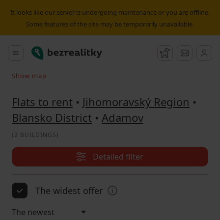
Flat to rent Adamov | Bezrealitky
It looks like our server is undergoing maintenance or you are offline.
Some features of the site may be temporarily unavailable.
Bezrealitky
Main menu
Watchdog
Message
Show map
Search on the map
Flats to rent
•
Jihomoravský Region
•
Blansko District
•
Adamov
(
2 BUILDINGS
)
Detailed filter
The widest offer