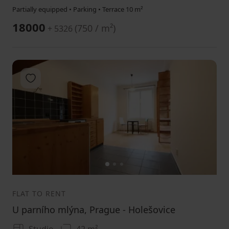
Partially equipped • Parking • Terrace 10 m²
18000
(
750 / m²
)
+ 5326
Add to favorites
1
2
3
FLAT TO RENT
U parního mlýna, Prague - Holešovice