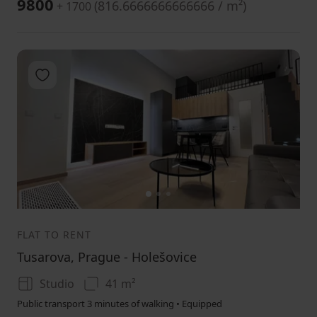
9800
(
816.6666666666666 / m²
)
+ 1700
Add to favorites
1
2
3
FLAT TO RENT
Tusarova, Prague - Holešovice
Studio
41 m²
Public transport 3 minutes of walking • Equipped