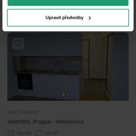
m² • Cellar 2 m²
15000
(
750 / m²
)
+ 3000
Upravit předvolby
Add to favorites
1
2
3
FLAT TO RENT
Veletržní, Prague - Holešovice
Studio
24 m²