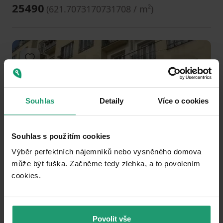
25490
(
621.7073170731708 / m²
)
Add to favorites
Souhlas
Detaily
Více o cookies
Souhlas s použitím cookies
1
2
3
Výběr perfektních nájemníků nebo vysněného domova
může být fuška. Začněme tedy zlehka, a to povolením
FLAT TO RENT
cookies.​
Dělnická, Prague - Holešovice
Studio
20 m²
Public transport 1 minute of walking • Equipped • Lift • Balcony 2
Povolit vše