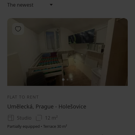
Add to favorites
1
2
3
FLAT TO RENT
Umělecká, Prague - Holešovice
Studio
12 m²
Partially equipped • Terrace 30 m²