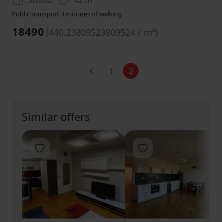
Studio
42 m²
Public transport 3 minutes of walking
18490
(
440.23809523809524 / m²
)
1
2
Previous
Current
Similar offers
Add to favorites
Add to favorites