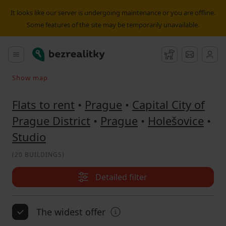
Flat to rent Studio Holešovice - page n. 2 | Bezrealitky
It looks like our server is undergoing maintenance or you are offline.
Some features of the site may be temporarily unavailable.
Bezrealitky
Main menu
Watchdog
Message
Show map
Search on the map
Flats to rent
•
Prague
•
Capital City of
Prague District
•
Prague
•
Holešovice
•
Studio
(
20 BUILDINGS
)
Detailed filter
The widest offer